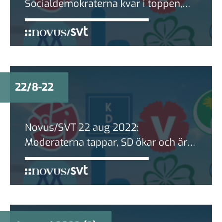
Socialdemokraterna kvar i toppen,
följt av SD som fortsätter vara större
än M
22/8-22
Novus/SVT 22 aug 2022:
Moderaterna tappar, SD ökar och är
nu större än M