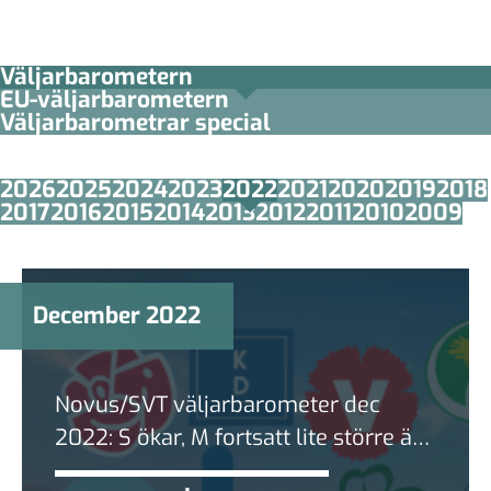
Väljarbarometern
EU-väljarbarometern
Väljarbarometrar special
2026
2025
2024
2023
2022
2021
2020
2019
2018
2017
2016
2015
2014
2013
2012
2011
2010
2009
December 2022
Novus/SVT väljarbarometer dec
2022: S ökar, M fortsatt lite större än
SD