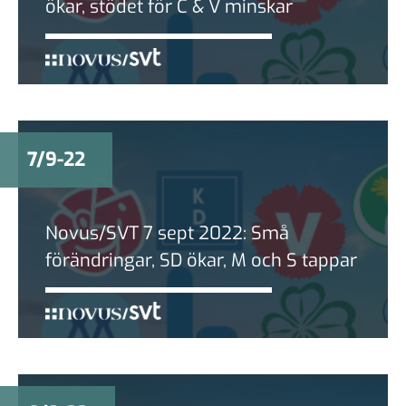
ökar, stödet för C & V minskar
7/9-22
Novus/SVT 7 sept 2022: Små
förändringar, SD ökar, M och S tappar