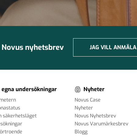
Novus nyhetsbrev
JAG VILL ANMÄLA
 egna undersökningar
Nyheter
ometern
Novus Case
onastatus
Nyheter
h säkerhetsläget
Novus Nyhetsbrev
sökningar
Novus Varumärkesbrev
förtroende
Blogg