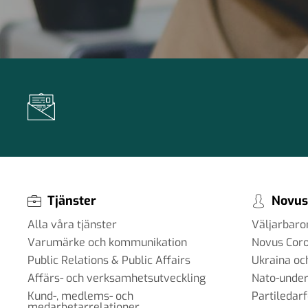
Tjänster
Novus
Alla våra tjänster
Väljarbar
Varumärke och kommunikation
Novus Cor
Public Relations & Public Affairs
Ukraina oc
Affärs- och verksamhetsutveckling
Nato-under
Kund-, medlems- och
Partiledar
medarbetarrelationer