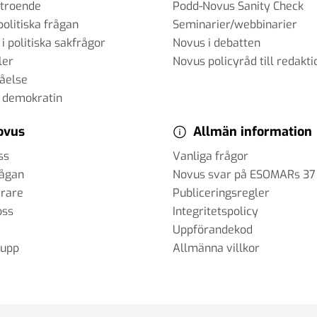
rtroende
Podd-Novus Sanity Check
politiska frågan
Seminarier/webbinarier
 i politiska sakfrågor
Novus i debatten
ler
Novus policyråd till redakti
tåelse
 demokratin
ovus
Allmän information
ss
Vanliga frågor
rågan
Novus svar på ESOMARs 37
erare
Publiceringsregler
oss
Integritetspolicy
Uppförandekod
rupp
Allmänna villkor