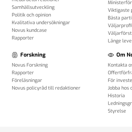
Ministerfö
Samhällsutveckling
Viktigaste 
Politik och opinion
Bästa parti
Kvalitativa undersökningar
Väljarprofi
Novus kundcase
Väljarförs
Rapporter
Länge leve
Forskning
Om N
Novus Forskning
Kontakta o
Rapporter
Offertförf
Föreläsningar
För invest
Novus policyråd till redaktioner
Jobba hos 
Historia
Ledningsg
Styrelse