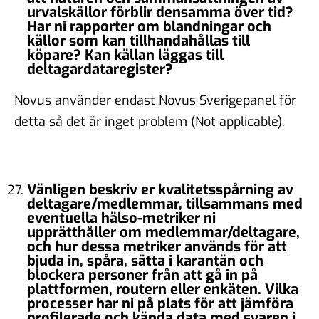
urvalskällor förblir densamma över tid?
Har ni rapporter om blandningar och
källor som kan tillhandahållas till
köpare? Kan källan läggas till
deltagardataregister?
Novus använder endast Novus Sverigepanel för
detta så det är inget problem (Not applicable).
Vänligen beskriv er kvalitetsspårning av
deltagare/medlemmar, tillsammans med
eventuella hälso-metriker ni
upprätthåller om medlemmar/deltagare,
och hur dessa metriker används för att
bjuda in, spåra, sätta i karantän och
blockera personer från att gå in på
plattformen, routern eller enkäten. Vilka
processer har ni på plats för att jämföra
profilerade och kända data med svaren i