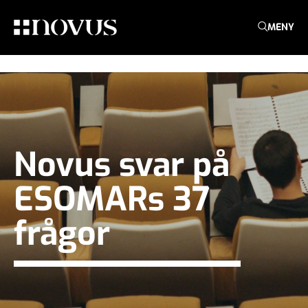
MENY
Novus svar på
ESOMARs 37
frågor