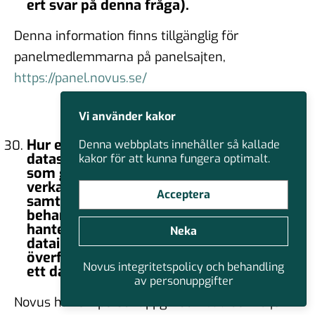
ert svar på denna fråga).
Denna information finns tillgänglig för
panelmedlemmarna på panelsajten,
https://panel.novus.se/
Vi använder kakor
Hur efterlever ni de viktigaste
Denna webbplats innehåller så kallade
dataskyddslagarna och förordningarna
kakor för att kunna fungera optimalt.
som gäller i de olika jurisdiktioner där ni
verkar? Hur hanterar ni kraven gällande
Acceptera
samtycke eller andra lagliga grunder för
behandling av personuppgifter? Hur
hanterar ni kraven för respons vid
Neka
dataintrång, gränsöverskridande
överföring och datalagring? Har ni utsett
Novus integritetspolicy och behandling
ett dataskyddsombud?
av personuppgifter
Novus har ett personuppgiftsombud och följer