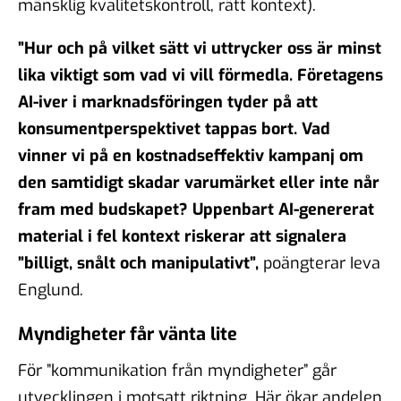
mänsklig kvalitetskontroll, rätt kontext).
”Hur och på vilket sätt vi uttrycker oss är minst
lika viktigt som vad vi vill förmedla. Företagens
AI-iver i marknadsföringen tyder på att
konsumentperspektivet tappas bort. Vad
vinner vi på en kostnadseffektiv kampanj om
den samtidigt skadar varumärket eller inte når
fram med budskapet? Uppenbart AI-genererat
material i fel kontext riskerar att signalera
”billigt, snålt och manipulativt”,
poängterar Ieva
Englund.
Myndigheter får vänta lite
För ”kommunikation från myndigheter” går
utvecklingen i motsatt riktning. Här ökar andelen