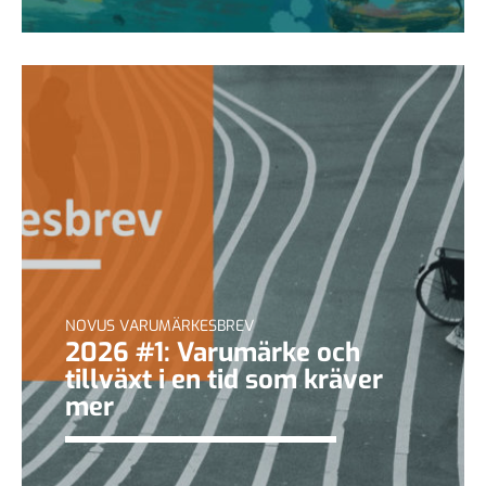
NOVUS VARUMÄRKESBREV
2026 #1: Varumärke och
tillväxt i en tid som kräver
mer