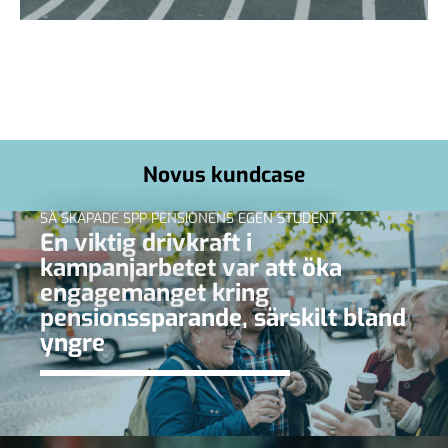
Novus kundcase
SÅ SKAPADE SPP PENSIONENS EGEN STUDENT
En viktig drivkraft i
kampanjarbetet var att öka
engagemanget kring
pensionssparande, särskilt bland
yngre