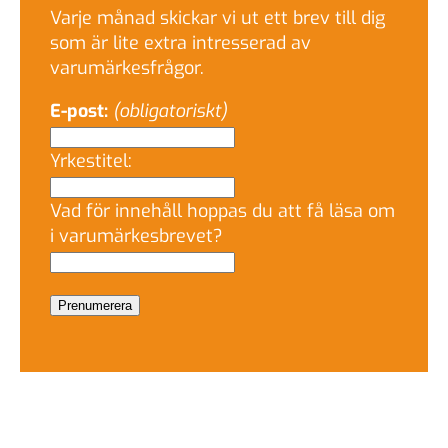
Varje månad skickar vi ut ett brev till dig
som är lite extra intresserad av
varumärkesfrågor.
E-post:
(obligatoriskt)
Yrkestitel:
Vad för innehåll hoppas du att få läsa om
i varumärkesbrevet?