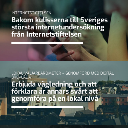
INTERNETSTIFTELSEN
Bakom kulisserna till Sveriges
största internetundersökning
från Internetstiftelsen
LOKAL VÄLJARBAROMETER – GENOMFÖRD MED DIGITAL
BREVLÅDA
Erbjuda vägledning och att
förklara är annars svårt att
genomföra på en lokal nivå