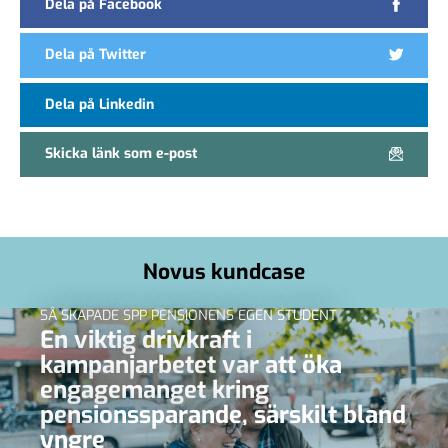
Dela på Facebook
Dela på Twitter
Dela på Linkedin
Skicka länk som e-post
Novus kundcase
SÅ SKAPADE SPP PENSIONENS EGEN STUDENT
En viktig drivkraft i
kampanjarbetet var att öka
engagemanget kring
pensionssparande, särskilt bland
yngre