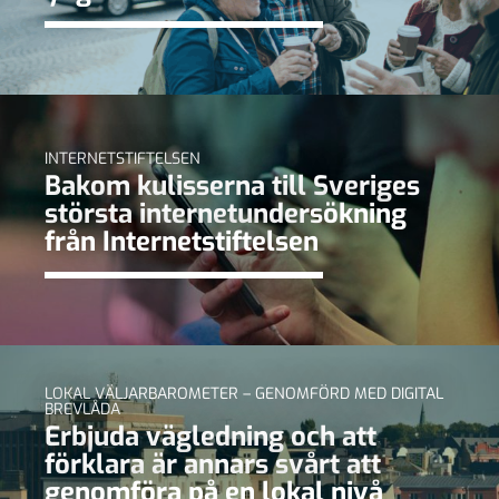
INTERNETSTIFTELSEN
Bakom kulisserna till Sveriges
största internetundersökning
från Internetstiftelsen
LOKAL VÄLJARBAROMETER – GENOMFÖRD MED DIGITAL
BREVLÅDA
Erbjuda vägledning och att
förklara är annars svårt att
genomföra på en lokal nivå