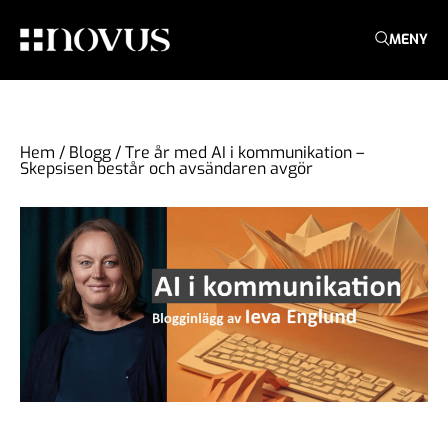
MENY
Hem
/
Blogg
/
Tre år med AI i kommunikation –
Skepsisen består och avsändaren avgör