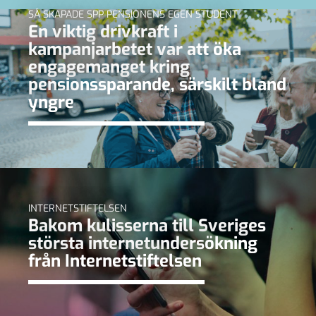
SÅ SKAPADE SPP PENSIONENS EGEN STUDENT
En viktig drivkraft i
kampanjarbetet var att öka
engagemanget kring
pensionssparande, särskilt bland
yngre
INTERNETSTIFTELSEN
Bakom kulisserna till Sveriges
största internetundersökning
från Internetstiftelsen