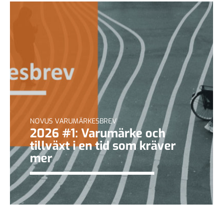
NOVUS VARUMÄRKESBREV
2026 #1: Varumärke och
tillväxt i en tid som kräver
mer