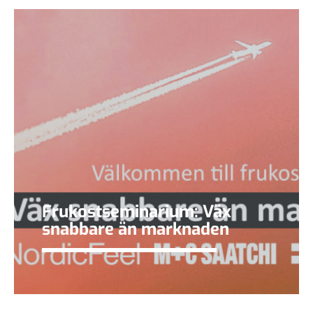
Frukostseminarium: Väx
snabbare än marknaden