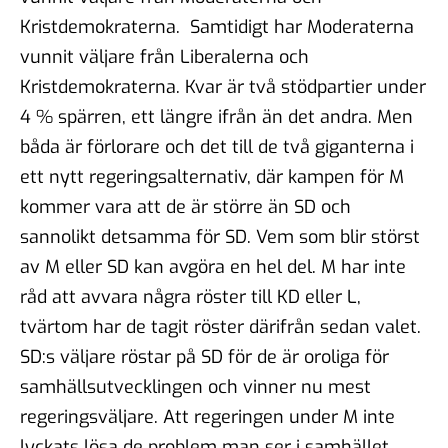
Kristdemokraterna. Samtidigt har Moderaterna
vunnit väljare från Liberalerna och
Kristdemokraterna. Kvar är två stödpartier under
4 % spärren, ett längre ifrån än det andra. Men
båda är förlorare och det till de två giganterna i
ett nytt regeringsalternativ, där kampen för M
kommer vara att de är större än SD och
sannolikt detsamma för SD. Vem som blir störst
av M eller SD kan avgöra en hel del. M har inte
råd att avvara några röster till KD eller L,
tvärtom har de tagit röster därifrån sedan valet.
SD:s väljare röstar på SD för de är oroliga för
samhällsutvecklingen och vinner nu mest
regeringsväljare. Att regeringen under M inte
lyckats lösa de problem man ser i samhället