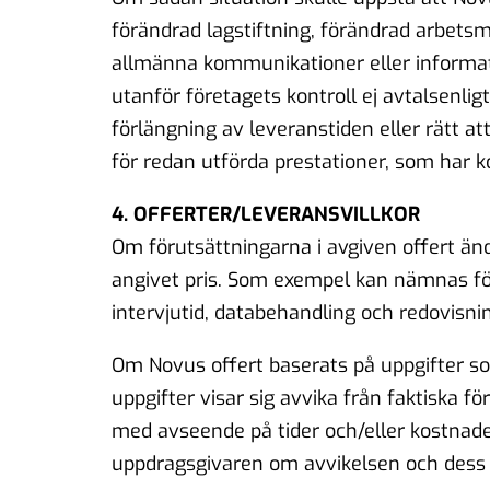
förändrad lagstiftning, förändrad arbetsma
allmänna kommunikationer eller informati
utanför företagets kontroll ej avtalsenligt 
förlängning av leveranstiden eller rätt a
för redan utförda prestationer, som har k
4. OFFERTER/LEVERANSVILLKOR
Om förutsättningarna i avgiven offert än
angivet pris. Som exempel kan nämnas fö
intervjutid, databehandling och redovisni
Om Novus offert baserats på uppgifter so
uppgifter visar sig avvika från faktiska fö
med avseende på tider och/eller kostnader
uppdragsgivaren om avvikelsen och dess 