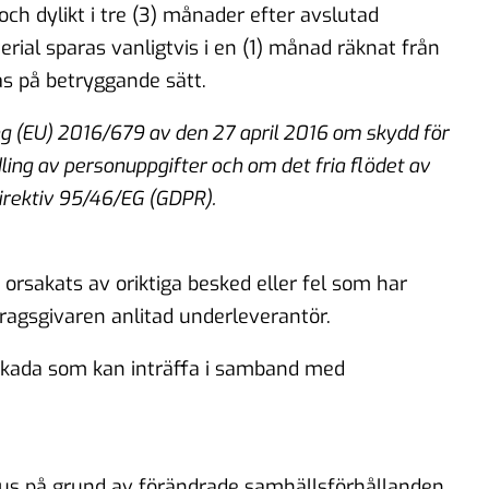
 och dylikt i tre (3) månader efter avslutad
erial sparas vanligtvis i en (1) månad räknat från
as på betryggande sätt.
g (EU) 2016/679 av den 27 april 2016 om skydd för
ng av personuppgifter och om det fria flödet av
rektiv 95/46/EG (GDPR).
 orsakats av oriktiga besked eller fel som har
ragsgivaren anlitad underleverantör.
skada som kan inträffa i samband med
vus på grund av förändrade samhällsförhållanden,