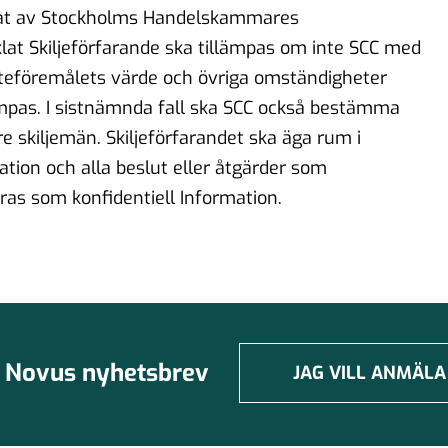
rat av Stockholms Handelskammares
nklat Skiljeförfarande ska tillämpas om inte SCC med
steföremålets värde och övriga omständigheter
ämpas. I sistnämnda fall ska SCC också bestämma
e skiljemän. Skiljeförfarandet ska äga rum i
tion och alla beslut eller åtgärder som
as som konfidentiell Information.
Novus nyhetsbrev
JAG VILL ANMÄLA