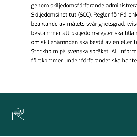
genom skiljedomsförfarande administre
Skiljedomsinstitut (SCC). Regler för Före
beaktande av målets svårighetsgrad, tvi
bestämmer att Skiljedomsregler ska till
om skiljenämnden ska bestå av en eller tr
Stockholm på svenska språket. All informa
förekommer under förfarandet ska hanter