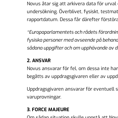
Novus åtar sig att arkivera data för urval
undersökning. Överblivet, fysiskt, testmat
rapportdatum. Dessa får därefter förstör
*Europaparlamentets och rådets förordnin
fysiska personer med avseende på behandli
sådana uppgifter och om upphävande av di
2. ANSVAR
Novus ansvarar för fel, om dessa inte har
begåtts av uppdragsgivaren eller av uppd
Uppdragsgivaren ansvarar för eventuell 
varuprovningar.
3. FORCE MAJEURE
Om sådan situation skulle uppstå att No