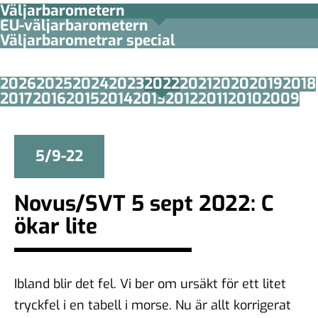
Väljarbarometern
EU-väljarbarometern
Väljarbarometrar special
2026
2025
2024
2023
2022
2021
2020
2019
2018
2017
2016
2015
2014
2013
2012
2011
2010
2009
5/9-22
Novus/SVT 5 sept 2022: C
ökar lite
Ibland blir det fel. Vi ber om ursäkt för ett litet
tryckfel i en tabell i morse. Nu är allt korrigerat