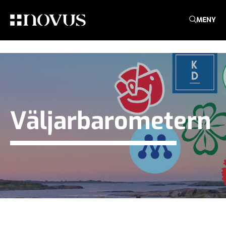
MENY
Väljarbarometern