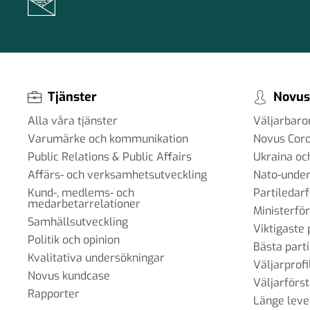
Tjänster
Novus
Alla våra tjänster
Väljarbar
Varumärke och kommunikation
Novus Cor
Public Relations & Public Affairs
Ukraina oc
Affärs- och verksamhetsutveckling
Nato-under
Kund-, medlems- och
Partiledar
medarbetarrelationer
Ministerfö
Samhällsutveckling
Viktigaste 
Politik och opinion
Bästa parti
Kvalitativa undersökningar
Väljarprofi
Novus kundcase
Väljarförs
Rapporter
Länge leve