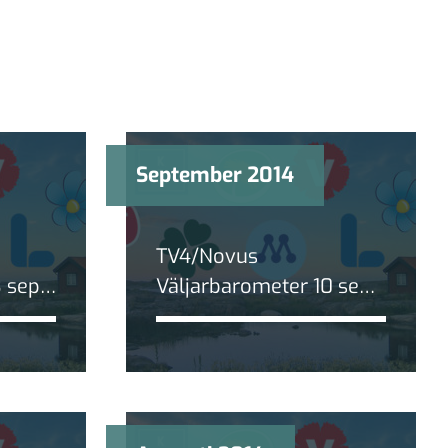
September 2014
TV4/Novus
 sept
Väljarbarometer 10 sept
 5,3
2014: Skillnaden mellan
blocken minskar
ytterligare