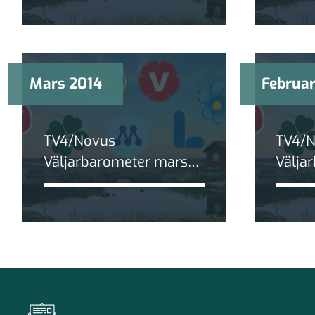
blocken minskar
tappa
Mars 2014
Februar
TV4/Novus
TV4/
Väljarbarometer mars
Välja
2014: Vänsterpartiet
2014:
minskar
Sveri
minsk