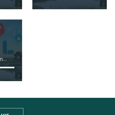
blockskillnad
an
et