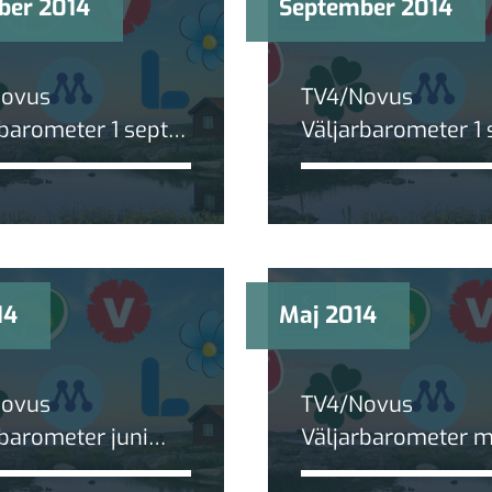
ber 2014
September 2014
Novus
TV4/Novus
rbarometer 1 sept
Väljarbarometer 1 
2014:
gedemokraterna
Sverigedemokrate
n på vågen
tungan på vågen
14
Maj 2014
Novus
TV4/Novus
rbarometer juni
Väljarbarometer m
 Moderaterna
2014: Blockskillna