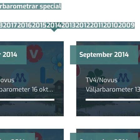
arbarometrar special
8
2017
2016
2015
2014
2013
2012
2011
2010
2009
r 2014
September 2014
Novus
TV4/Novus
rbarometer 16 okt
Väljarbarometer 13
 Blockskillnaden
2014: Blockskillnad
inskat sedan valet
%