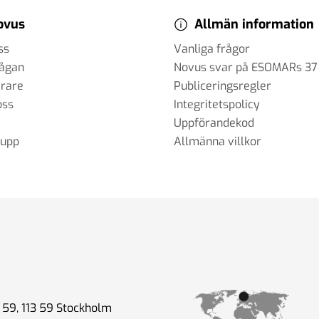
ovus
Allmän information
ss
Vanliga frågor
rågan
Novus svar på ESOMARs 37
erare
Publiceringsregler
oss
Integritetspolicy
Uppförandekod
rupp
Allmänna villkor
59, 113 59 Stockholm