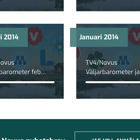
r
minskar
i 2014
Januari 2014
Novus
TV4/Novus
rbarometer feb
Väljarbarometer j
2014: Vänsterparti
gedemokraterna
ökar kraftigt
ar