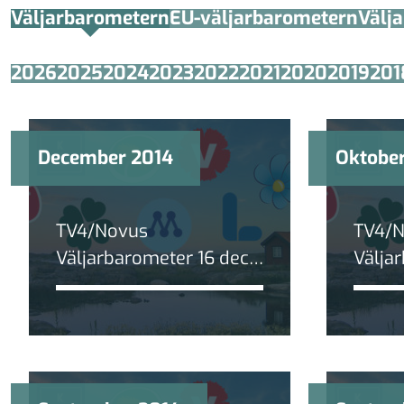
Väljarbarometern
EU-väljarbarometern
Välj
2026
2025
2024
2023
2022
2021
2020
2019
201
December 2014
Oktobe
TV4/Novus
TV4/
Väljarbarometer 16 dec
Välja
2014:
2014:
Sverigedemokraterna
har m
ökar kraftigt