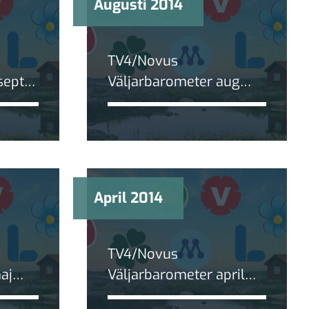
Augusti 2014
TV4/Novus
sept
Väljarbarometer aug
2014: Blockskillnaden
rna
ökar igen
April 2014
TV4/Novus
aj
Väljarbarometer april
den
2014: Rekordstor