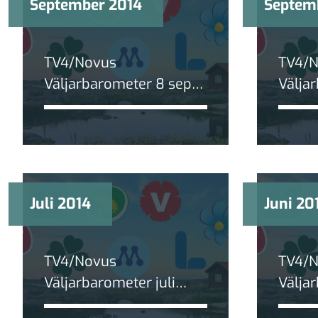
September 2014
Septem
TV4/Novus
TV4/
Väljarbarometer 8 sept
Välja
2014: Gapet mellan
2014:
blocken halverat
Sveri
tunga
Juli 2014
Juni 20
TV4/Novus
TV4/
Väljarbarometer juli
Välja
2014: Gapet mellan
2014: