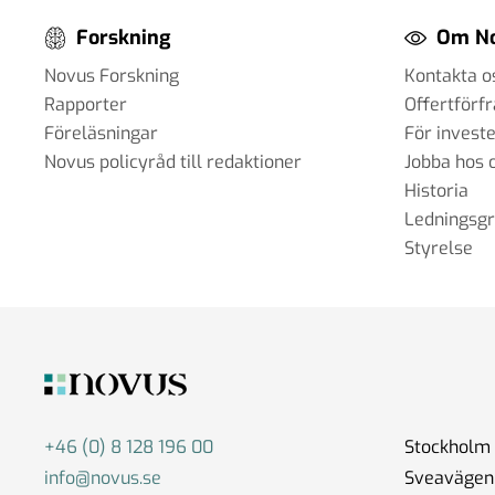
Forskning
Om N
Novus Forskning
Kontakta o
Rapporter
Offertförf
Föreläsningar
För invest
Novus policyråd till redaktioner
Jobba hos 
Historia
Ledningsg
Styrelse
+46 (0) 8 128 196 00
Stockholm
info@novus.se
Sveavägen 