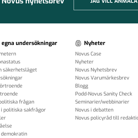
Novus nyhetsbrev
JAG VILL ANMÄLA
 egna undersökningar
Nyheter
ometern
Novus Case
onastatus
Nyheter
h säkerhetsläget
Novus Nyhetsbrev
sökningar
Novus Varumärkesbrev
förtroende
Blogg
rtroende
Podd-Novus Sanity Check
politiska frågan
Seminarier/webbinarier
 i politiska sakfrågor
Novus i debatten
ler
Novus policyråd till redakti
tåelse
 demokratin