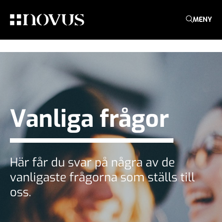
MENY
Vanliga frågor
Här får du svar på några av de
vanligaste frågorna som ställs till
oss.