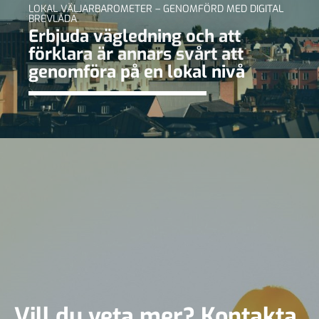
LOKAL VÄLJARBAROMETER – GENOMFÖRD MED DIGITAL
BREVLÅDA
Erbjuda vägledning och att
förklara är annars svårt att
genomföra på en lokal nivå
Vill du veta mer? Kontakta