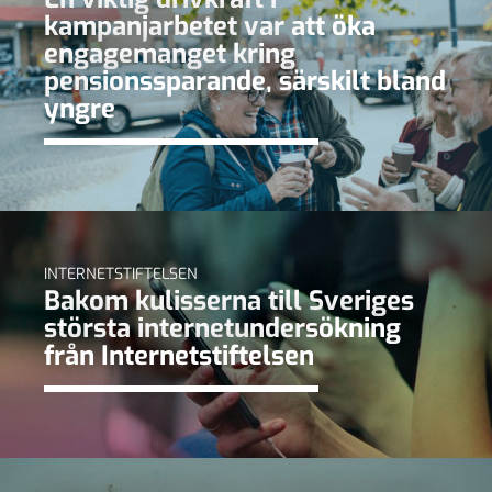
kampanjarbetet var att öka
engagemanget kring
pensionssparande, särskilt bland
yngre
INTERNETSTIFTELSEN
Bakom kulisserna till Sveriges
största internetundersökning
från Internetstiftelsen