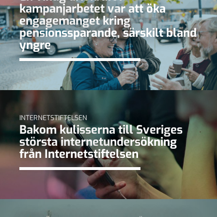
kampanjarbetet var att öka
engagemanget kring
pensionssparande, särskilt bland
yngre
INTERNETSTIFTELSEN
Bakom kulisserna till Sveriges
största internetundersökning
från Internetstiftelsen