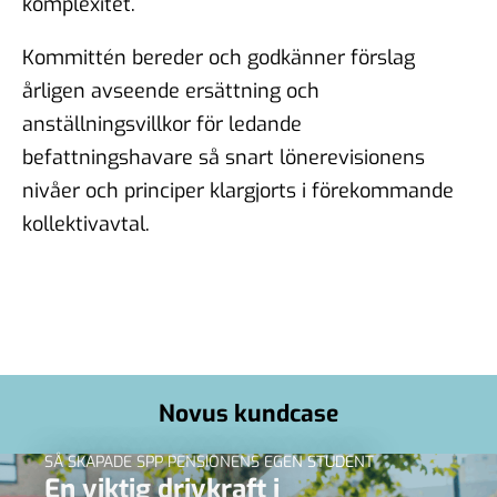
komplexitet.
Kommittén bereder och godkänner förslag
årligen avseende ersättning och
anställningsvillkor för ledande
befattningshavare så snart lönerevisionens
nivåer och principer klargjorts i förekommande
kollektivavtal.
Novus kundcase
SÅ SKAPADE SPP PENSIONENS EGEN STUDENT
En viktig drivkraft i