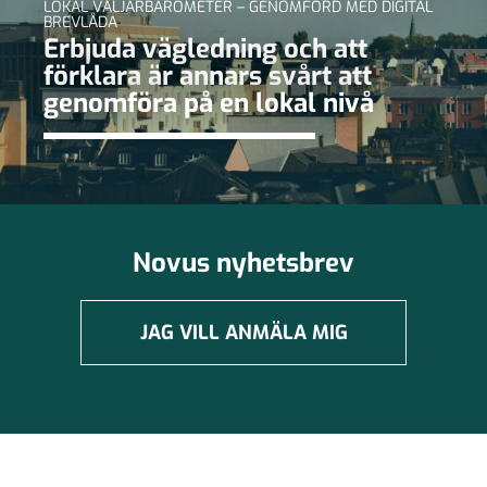
LOKAL VÄLJARBAROMETER – GENOMFÖRD MED DIGITAL
BREVLÅDA
Erbjuda vägledning och att
förklara är annars svårt att
genomföra på en lokal nivå
Novus nyhetsbrev
JAG VILL ANMÄLA MIG