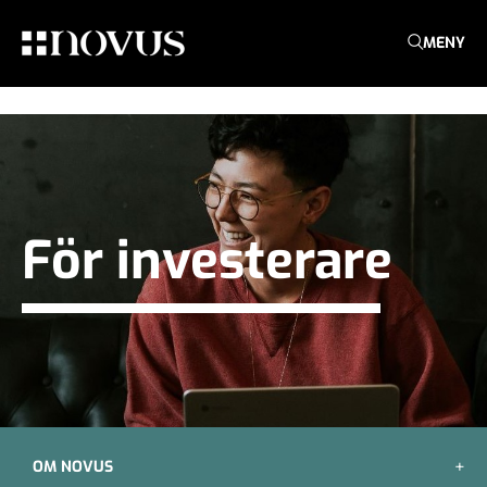
MENY
För investerare
OM NOVUS