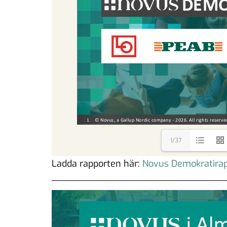
1/37
Ladda rapporten här:
Novus Demokratira