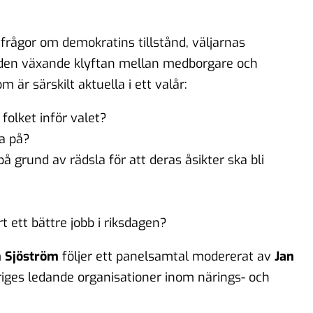
rs frågor om demokratins tillstånd, väljarnas
h den växande klyftan mellan medborgare och
m är särskilt aktuella i ett valår:
folket inför valet?
ta på?
å grund av rädsla för att deras åsikter ska bli
t ett bättre jobb i riksdagen?
n Sjöström
följer ett panelsamtal modererat av
Jan
riges ledande organisationer inom närings- och