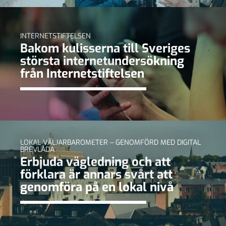
INTERNETSTIFTELSEN
Bakom kulisserna till Sveriges
största internetundersökning
från Internetstiftelsen
LOKAL VÄLJARBAROMETER – GENOMFÖRD MED DIGITAL
BREVLÅDA
Erbjuda vägledning och att
förklara är annars svårt att
genomföra på en lokal nivå