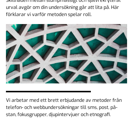
Skillnaden mellan slumpmässigt och självrekryterat
urval avgör om din undersökning går att lita på. Här
förklarar vi varför metoden spelar roll.
Vi arbetar med ett brett erbjudande av metoder från
telefon- och webbundersökningar till sms, post, på-
stan, fokusgrupper, djupintervjuer och etnografi.