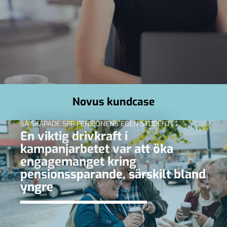
Novus kundcase
SÅ SKAPADE SPP PENSIONENS EGEN STUDENT
En viktig drivkraft i
kampanjarbetet var att öka
engagemanget kring
pensionssparande, särskilt bland
yngre