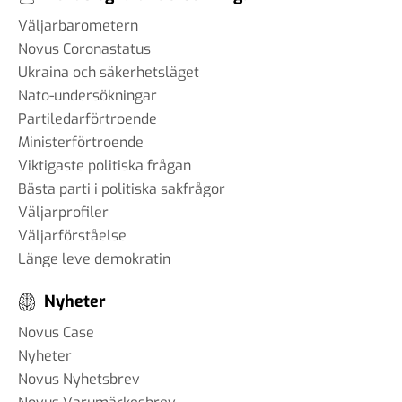
Väljarbarometern
#93 - Brit Stakston -
Novus Coronastatus
svenskarnas medievanor
Ukraina och säkerhetsläget
30 apr 2025
Nato-undersökningar
Partiledarförtroende
Ministerförtroende
Viktigaste politiska frågan
#92 - Ann-Thérese Enarsson -
Bästa parti i politiska sakfrågor
aspekter som påverkar
Väljarprofiler
arbetslivet för tjänstemän
11 apr 2025
Väljarförståelse
Länge leve demokratin
#91 - Robert Kindroth - att
Nyheter
förebygga våldsbejakande
extremism
Novus Case
28 mar 2025
Nyheter
Novus Nyhetsbrev