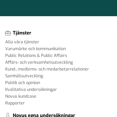
#96 - Charbel Gabro - att
bygga broar mellan grupper i
samhället
03 jun 2025
Tjänster
Alla våra tjänster
Varumärke och kommunikation
#95 - Jannike Tillå - internet
Public Relations & Public Affairs
och demokrati
Affärs- och verksamhetsutveckling
19 maj 2025
Kund-, medlems- och medarbetarrelationer
Samhällsutveckling
Politik och opinion
Kvalitativa undersökningar
#94 - Patrik Thunholm -
Novus kundcase
samhällskommunikation
Rapporter
08 maj 2025
Novus egna undersökningar