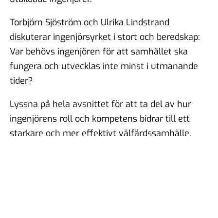
#102 - Brit Stakston - den
goda webben
Torbjörn Sjöström och Ulrika Lindstrand
20 nov 2025
diskuterar ingenjörsyrket i stort och beredskap:
Var behövs ingenjören för att samhället ska
fungera och utvecklas inte minst i utmanande
#101 - Ulrika Lindstrand -
ingenjörens roll i ett
tider?
välfärdssamhälle
17 okt 2025
Lyssna på hela avsnittet för att ta del av hur
ingenjörens roll och kompetens bidrar till ett
starkare och mer effektivt välfärdssamhälle.
#100 - Magnus Hjort - Att
hantera
informationspåverkan
03 okt 2025