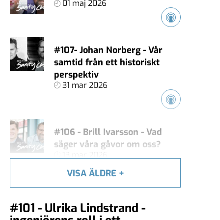
01 maj 2026
#107- Johan Norberg - Vår
samtid från ett historiskt
perspektiv
31 mar 2026
#106 - Brill Ivarsson - Vad
säger våra gåvor om oss?
13 mar 2026
VISA ÄLDRE
+
#105 - Carl Heath - Äger
#101 - Ulrika Lindstrand -
techjättarna vårt