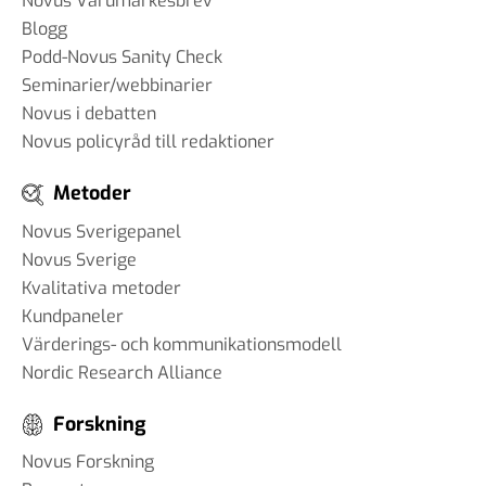
Novus Varumärkesbrev
Blogg
#90 Martin Svensson - Hur
Podd-Novus Sanity Check
påverkar AI samhället – och
Seminarier/webbinarier
hur anpassar vi oss?
Novus i debatten
18 mar 2025
Novus policyråd till redaktioner
Metoder
#89 Günther Mårder -
Novus Sverigepanel
företagsklimatet i Sverige
Novus Sverige
28 feb 2025
Kvalitativa metoder
Kundpaneler
Värderings- och kommunikationsmodell
#88 Thomas Matsson -
Nordic Research Alliance
medieklimatet
12 feb 2025
Forskning
Novus Forskning
#87 Brit Stakston