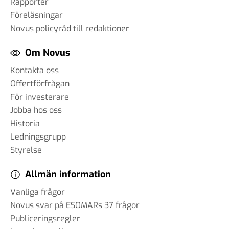
Rapporter
20 dec 2024
Föreläsningar
Novus policyråd till redaktioner
#86 Wilhelm Landerholm -
Om Novus
om AI
13 dec 2024
Kontakta oss
Offertförfrågan
För investerare
Jobba hos oss
#85 Christoph Hofinger - en
Historia
igelkott eller en räv
Ledningsgrupp
30 okt 2024
Styrelse
Allmän information
#84 Christian Syse - Ukraina,
Vanliga frågor
säkerhetspolitik och
Novus svar på ESOMARs 37 frågor
världsläget
Publiceringsregler
18 okt 2024