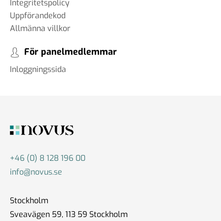
Integritetspolicy
Uppförandekod
Allmänna villkor
#83 Jan Eliasson - Globala
För panelmedlemmar
framtidsutsikter
12 okt 2024
Inloggningssida
#82 Faye Diamond - Det
amerikanska valet från ett
demokratiskt perspektiv
01 okt 2024
+46 (0) 8 128 196 00
info@novus.se
#81 Bruce Stokes -
Stockholm
Polariserade väljare och
Sveavägen 59, 113 59 Stockholm
medier: Hur påverkar det USA