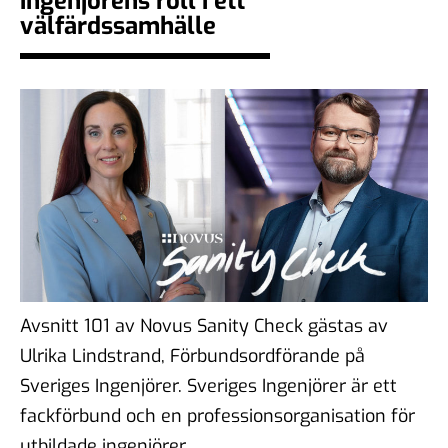
ingenjörens roll i ett
demokratiska samtal?
välfärdssamhälle
06 feb 2026
#104 - Åsa Larsson - AI,
algoritmer och vikten av
källkritik
16 jan 2026
#103 - Anna Troberg - Ett
kunskaps- och kulturbärande
Avsnitt 101 av Novus Sanity Check gästas av
samhälle
Ulrika Lindstrand, Förbundsordförande på
05 dec 2025
Sveriges Ingenjörer. Sveriges Ingenjörer är ett
fackförbund och en professionsorganisation för
utbildade ingenjörer.