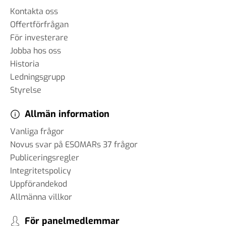
Kontakta oss
#83 Jan Eliasson - Globala
Offertförfrågan
framtidsutsikter
För investerare
12 okt 2024
Jobba hos oss
Historia
Ledningsgrupp
Styrelse
#82 Faye Diamond - Det
amerikanska valet från ett
Allmän information
demokratiskt perspektiv
Vanliga frågor
01 okt 2024
Novus svar på ESOMARs 37 frågor
Publiceringsregler
Integritetspolicy
#81 Bruce Stokes -
Uppförandekod
Polariserade väljare och
Allmänna villkor
medier: Hur påverkar det USA
- valet?
För panelmedlemmar