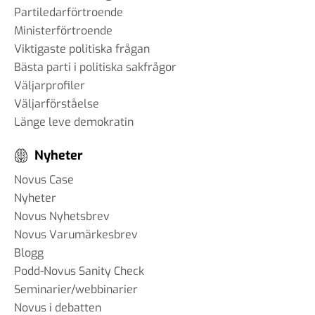
påverkar AI samhället – och
Partiledarförtroende
hur anpassar vi oss?
Ministerförtroende
18 mar 2025
Viktigaste politiska frågan
Bästa parti i politiska sakfrågor
Väljarprofiler
Väljarförståelse
#89 Günther Mårder -
Länge leve demokratin
företagsklimatet i Sverige
28 feb 2025
Nyheter
Novus Case
Nyheter
#88 Thomas Matsson -
Novus Nyhetsbrev
medieklimatet
Novus Varumärkesbrev
12 feb 2025
Blogg
Podd-Novus Sanity Check
#87 Brit Stakston
Seminarier/webbinarier
20 dec 2024
Novus i debatten