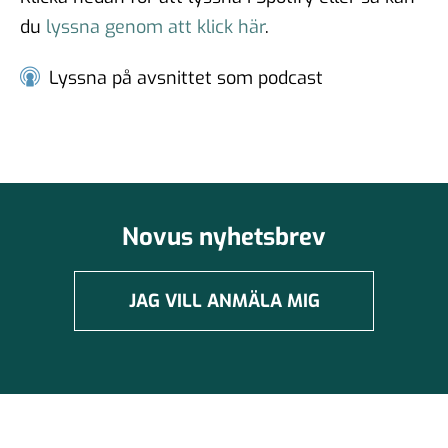
#96 - Charbel Gabro - att
du
lyssna genom att klick här
.
bygga broar mellan grupper i
samhället
03 jun 2025
Lyssna på avsnittet som podcast
#95 - Jannike Tillå - internet
och demokrati
19 maj 2025
Novus nyhetsbrev
JAG VILL ANMÄLA MIG
#94 - Patrik Thunholm -
samhällskommunikation
08 maj 2025