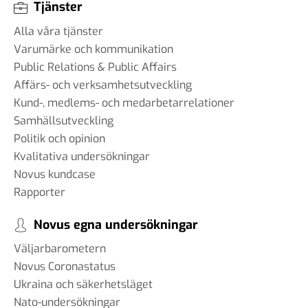
#93 - Brit Stakston -
Tjänster
svenskarnas medievanor
Alla våra tjänster
30 apr 2025
Varumärke och kommunikation
Public Relations & Public Affairs
Affärs- och verksamhetsutveckling
#92 - Ann-Thérese Enarsson -
Kund-, medlems- och medarbetarrelationer
aspekter som påverkar
Samhällsutveckling
arbetslivet för tjänstemän
Politik och opinion
11 apr 2025
Kvalitativa undersökningar
Novus kundcase
#91 - Robert Kindroth - att
Rapporter
förebygga våldsbejakande
extremism
Novus egna undersökningar
28 mar 2025
Väljarbarometern
Novus Coronastatus
Ukraina och säkerhetsläget
Nato-undersökningar
#90 Martin Svensson - Hur