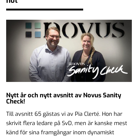
hot
demokratiska samtal?
06 feb 2026
#104 - Åsa Larsson - AI,
algoritmer och vikten av
källkritik
16 jan 2026
#103 - Anna Troberg - Ett
Nytt år och nytt avsnitt av Novus Sanity
kunskaps- och kulturbärande
Check!
samhälle
05 dec 2025
Till avsnitt 65 gästas vi av Pia Clerté. Hon har
skrivit flera ledare på SvD, men är kanske mest
känd för sina framgångar inom dynamiskt