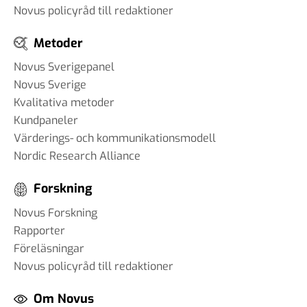
Novus policyråd till redaktioner
#86 Wilhelm Landerholm -
Metoder
om AI
13 dec 2024
Novus Sverigepanel
Novus Sverige
Kvalitativa metoder
Kundpaneler
#85 Christoph Hofinger - en
Värderings- och kommunikationsmodell
igelkott eller en räv
Nordic Research Alliance
30 okt 2024
Forskning
Novus Forskning
#84 Christian Syse - Ukraina,
Rapporter
säkerhetspolitik och
Föreläsningar
världsläget
Novus policyråd till redaktioner
18 okt 2024
Om Novus