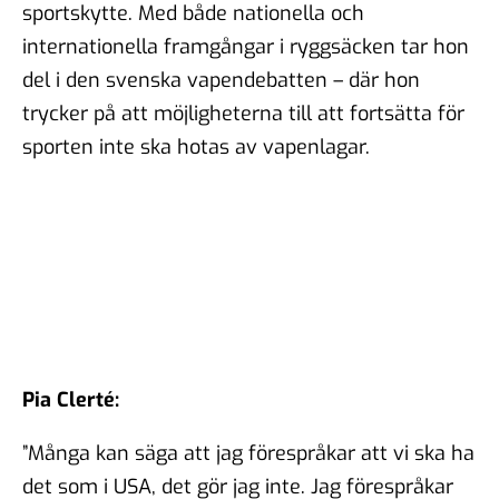
sportskytte. Med både nationella och
#102 - Brit Stakston - den
goda webben
internationella framgångar i ryggsäcken tar hon
20 nov 2025
del i den svenska vapendebatten – där hon
trycker på att möjligheterna till att fortsätta för
#101 - Ulrika Lindstrand -
sporten inte ska hotas av vapenlagar.
ingenjörens roll i ett
välfärdssamhälle
17 okt 2025
#100 - Magnus Hjort - Att
hantera
informationspåverkan
03 okt 2025
Pia Clerté:
”Många kan säga att jag förespråkar att vi ska ha
det som i USA, det gör jag inte. Jag förespråkar