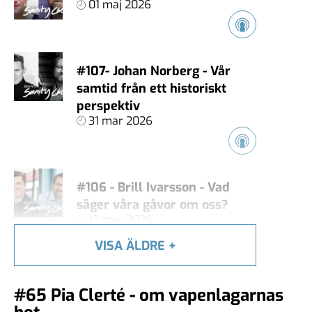
01 maj 2026
#107- Johan Norberg - Vår
samtid från ett historiskt
perspektiv
31 mar 2026
#106 - Brill Ivarsson - Vad
säger våra gåvor om oss?
13 mar 2026
VISA ÄLDRE
+
#105 - Carl Heath - Äger
#65 Pia Clerté - om vapenlagarnas
techjättarna vårt