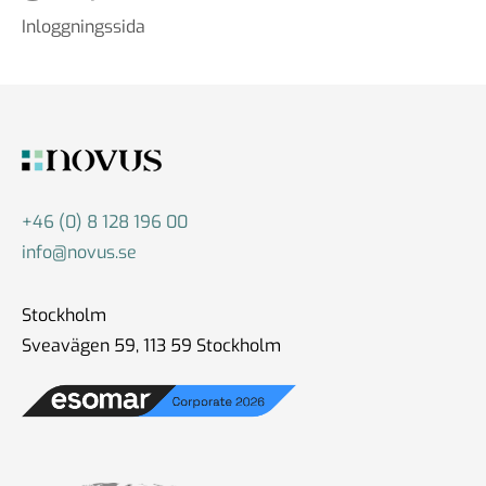
27 sep 2024
Inloggningssida
#80 Colin Irwin -
Fredsundersökningar
13 sep 2024
+46 (0) 8 128 196 00
info@novus.se
#79 Michael Nitsche -
Undersökningar inom Gallup
international
Stockholm
15 aug 2024
Sveavägen 59, 113 59 Stockholm
#78 - Matt Klink - Uppföljning
av det amerikanska valet