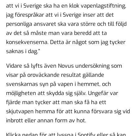
#99 - Johannes Klenell - det
att vi i Sverige ska ha en klok vapenlagstiftning,
dolda politiska
jag förespråkar att vi i Sverige inser att det
påverkansarbetet
16 sep 2025
personliga ansvaret ska vara större och till följd
av det så måste man vara beredd att ta
konsekvenserna. Detta är något som jag tycker
#98 - Claire Durand -
saknas i dag.”
Demokrati i världen
22 aug 2025
Vidare så lyfts även Novus undersökning som
visar på oroväckande resultat gällande
svenskarnas syn på vapen i hemmet, och
möjligheten att skydda sig själv. Ungefär var
#97 - Dr. Tim Johnson - ”en
gemensam kunskapskärna”
fjärde man tycker att man ska få ha ett
11 jul 2025
skjutvapen hemma för att kunna försvara sig vid
inbrott eller annan form av hot.
Klicka nedan för att lyssna i Spotify eller så kan