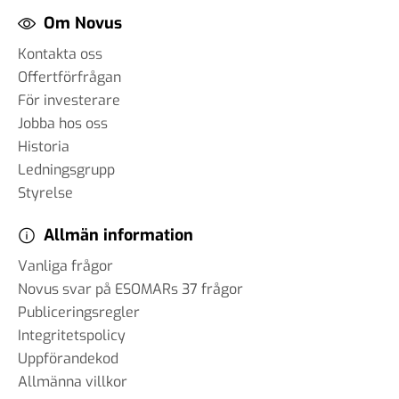
påverkar AI samhället – och
Om Novus
hur anpassar vi oss?
Kontakta oss
18 mar 2025
Offertförfrågan
För investerare
Jobba hos oss
#89 Günther Mårder -
Historia
företagsklimatet i Sverige
Ledningsgrupp
28 feb 2025
Styrelse
Allmän information
Vanliga frågor
#88 Thomas Matsson -
Novus svar på ESOMARs 37 frågor
medieklimatet
12 feb 2025
Publiceringsregler
Integritetspolicy
Uppförandekod
#87 Brit Stakston
20 dec 2024
Allmänna villkor