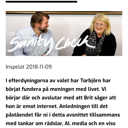
demokratiska samtal?
06 feb 2026
#104 - Åsa Larsson - AI,
algoritmer och vikten av
källkritik
16 jan 2026
Inspelat 2018-11-09
I efterdyningarna av valet har Torbjörn har
#103 - Anna Troberg - Ett
börjat fundera på meningen med livet. Vi
kunskaps- och kulturbärande
börjar där och avslutar med att Brit säger att
samhälle
05 dec 2025
hon är emot internet. Anledningen till det
påståendet får ni i detta avsnittet tillsammans
med tankar om rädslor, AI, media och en viss