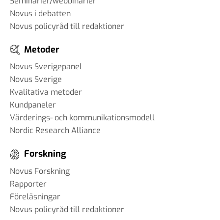
Seminarier/webbinarier
#93 - Brit Stakston -
Novus i debatten
svenskarnas medievanor
30 apr 2025
Novus policyråd till redaktioner
Metoder
Novus Sverigepanel
#92 - Ann-Thérese Enarsson -
Novus Sverige
aspekter som påverkar
Kvalitativa metoder
arbetslivet för tjänstemän
Kundpaneler
11 apr 2025
Värderings- och kommunikationsmodell
Nordic Research Alliance
#91 - Robert Kindroth - att
förebygga våldsbejakande
Forskning
extremism
28 mar 2025
Novus Forskning
Rapporter
Föreläsningar
Novus policyråd till redaktioner
#90 Martin Svensson - Hur