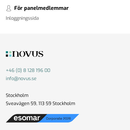
För panelmedlemmar
#86 Wilhelm Landerholm -
Inloggningssida
om AI
13 dec 2024
#85 Christoph Hofinger - en
igelkott eller en räv
30 okt 2024
+46 (0) 8 128 196 00
info@novus.se
#84 Christian Syse - Ukraina,
Stockholm
säkerhetspolitik och
Sveavägen 59, 113 59 Stockholm
världsläget
18 okt 2024