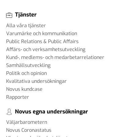
#99 - Johannes Klenell - det
dolda politiska
Tjänster
påverkansarbetet
16 sep 2025
Alla våra tjänster
Varumärke och kommunikation
Public Relations & Public Affairs
Affärs- och verksamhetsutveckling
#98 - Claire Durand -
Kund-, medlems- och medarbetarrelationer
Demokrati i världen
Samhällsutveckling
22 aug 2025
Politik och opinion
Kvalitativa undersökningar
Novus kundcase
#97 - Dr. Tim Johnson - ”en
Rapporter
gemensam kunskapskärna”
11 jul 2025
Novus egna undersökningar
Väljarbarometern
Novus Coronastatus