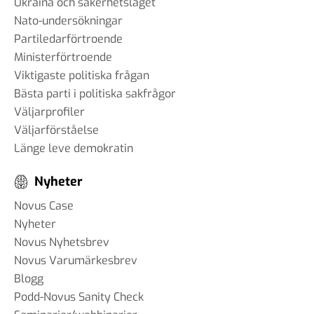
#96 - Charbel Gabro - att
Ukraina och säkerhetsläget
bygga broar mellan grupper i
Nato-undersökningar
samhället
Partiledarförtroende
03 jun 2025
Ministerförtroende
Viktigaste politiska frågan
Bästa parti i politiska sakfrågor
Väljarprofiler
#95 - Jannike Tillå - internet
Väljarförståelse
och demokrati
Länge leve demokratin
19 maj 2025
Nyheter
Novus Case
#94 - Patrik Thunholm -
Nyheter
samhällskommunikation
Novus Nyhetsbrev
08 maj 2025
Novus Varumärkesbrev
Blogg
Podd-Novus Sanity Check