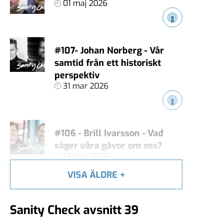
01 maj 2026
#107- Johan Norberg - Vår
samtid från ett historiskt
perspektiv
31 mar 2026
#106 - Brill Ivarsson - Vad
säger våra gåvor om oss?
13 mar 2026
VISA ÄLDRE
+
#105 - Carl Heath - Äger
Sanity Check avsnitt 39
techjättarna vårt