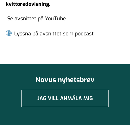
kvittoredovisning.
#102 - Brit Stakston - den
goda webben
20 nov 2025
Se avsnittet på YouTube
Lyssna på avsnittet som podcast
#101 - Ulrika Lindstrand -
ingenjörens roll i ett
välfärdssamhälle
17 okt 2025
Novus nyhetsbrev
#100 - Magnus Hjort - Att
hantera
informationspåverkan
JAG VILL ANMÄLA MIG
03 okt 2025