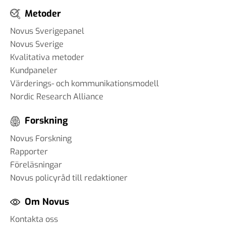
#93 - Brit Stakston -
Metoder
svenskarnas medievanor
30 apr 2025
Novus Sverigepanel
Novus Sverige
Kvalitativa metoder
Kundpaneler
#92 - Ann-Thérese Enarsson -
Värderings- och kommunikationsmodell
aspekter som påverkar
Nordic Research Alliance
arbetslivet för tjänstemän
11 apr 2025
Forskning
#91 - Robert Kindroth - att
Novus Forskning
förebygga våldsbejakande
Rapporter
extremism
Föreläsningar
28 mar 2025
Novus policyråd till redaktioner
Om Novus
Kontakta oss
#90 Martin Svensson - Hur