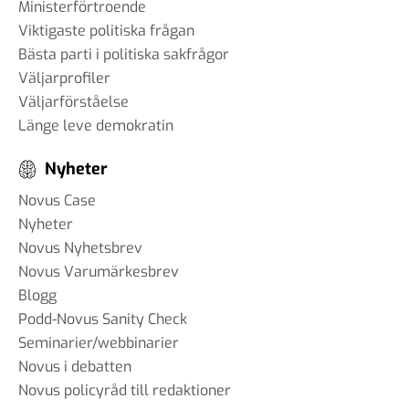
#96 - Charbel Gabro - att
Ministerförtroende
bygga broar mellan grupper i
Viktigaste politiska frågan
samhället
Bästa parti i politiska sakfrågor
03 jun 2025
Väljarprofiler
Väljarförståelse
Länge leve demokratin
#95 - Jannike Tillå - internet
Nyheter
och demokrati
19 maj 2025
Novus Case
Nyheter
Novus Nyhetsbrev
Novus Varumärkesbrev
#94 - Patrik Thunholm -
Blogg
samhällskommunikation
Podd-Novus Sanity Check
08 maj 2025
Seminarier/webbinarier
Novus i debatten
Novus policyråd till redaktioner