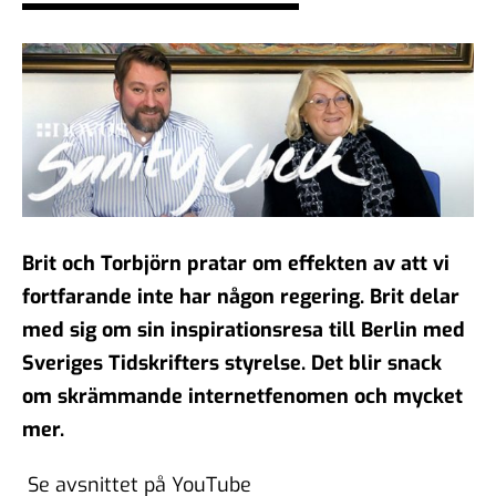
demokratiska samtal?
06 feb 2026
#104 - Åsa Larsson - AI,
algoritmer och vikten av
källkritik
16 jan 2026
Brit och Torbjörn pratar om effekten av att vi
fortfarande inte har någon regering. Brit delar
#103 - Anna Troberg - Ett
med sig om sin inspirationsresa till Berlin med
kunskaps- och kulturbärande
Sveriges Tidskrifters styrelse. Det blir snack
samhälle
om skrämmande internetfenomen och mycket
05 dec 2025
mer.
Se avsnittet på YouTube