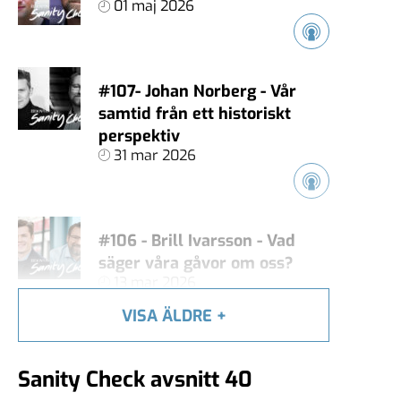
01 maj 2026
#107- Johan Norberg - Vår
samtid från ett historiskt
perspektiv
31 mar 2026
#106 - Brill Ivarsson - Vad
säger våra gåvor om oss?
13 mar 2026
VISA ÄLDRE
+
#105 - Carl Heath - Äger
Sanity Check avsnitt 40
techjättarna vårt