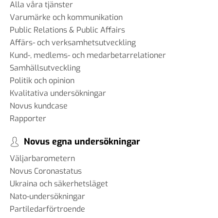
#99 - Johannes Klenell - det
Alla våra tjänster
dolda politiska
Varumärke och kommunikation
påverkansarbetet
Public Relations & Public Affairs
16 sep 2025
Affärs- och verksamhetsutveckling
Kund-, medlems- och medarbetarrelationer
Samhällsutveckling
Politik och opinion
#98 - Claire Durand -
Kvalitativa undersökningar
Demokrati i världen
22 aug 2025
Novus kundcase
Rapporter
Novus egna undersökningar
#97 - Dr. Tim Johnson - ”en
Väljarbarometern
gemensam kunskapskärna”
Novus Coronastatus
11 jul 2025
Ukraina och säkerhetsläget
Nato-undersökningar
Partiledarförtroende