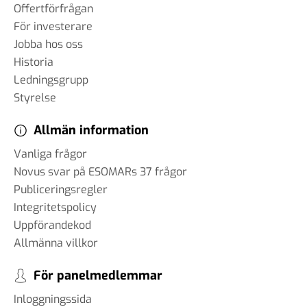
Offertförfrågan
påverkar AI samhället – och
För investerare
hur anpassar vi oss?
Jobba hos oss
18 mar 2025
Historia
Ledningsgrupp
Styrelse
#89 Günther Mårder -
företagsklimatet i Sverige
Allmän information
28 feb 2025
Vanliga frågor
Novus svar på ESOMARs 37 frågor
Publiceringsregler
#88 Thomas Matsson -
Integritetspolicy
medieklimatet
Uppförandekod
12 feb 2025
Allmänna villkor
För panelmedlemmar
#87 Brit Stakston
20 dec 2024
Inloggningssida