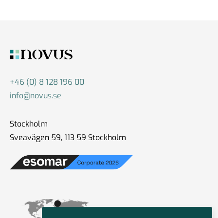
#86 Wilhelm Landerholm -
om AI
13 dec 2024
+46 (0) 8 128 196 00
#85 Christoph Hofinger - en
info@novus.se
igelkott eller en räv
30 okt 2024
Stockholm
Sveavägen 59, 113 59 Stockholm
#84 Christian Syse - Ukraina,
säkerhetspolitik och
världsläget
18 okt 2024