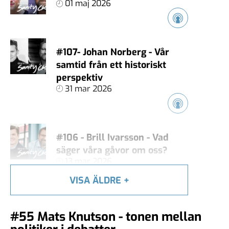
01 maj 2026
#107- Johan Norberg - Vår
samtid från ett historiskt
perspektiv
31 mar 2026
#106 - Brill Ivarsson - Vad
säger våra gåvor om oss?
13 mar 2026
VISA ÄLDRE
+
#105 - Carl Heath - Äger
#55 Mats Knutson - tonen mellan
techjättarna vårt