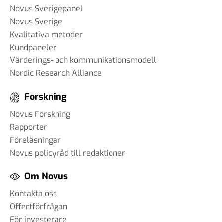
#93 - Brit Stakston -
Novus Sverigepanel
svenskarnas medievanor
Novus Sverige
30 apr 2025
Kvalitativa metoder
Kundpaneler
Värderings- och kommunikationsmodell
#92 - Ann-Thérese Enarsson -
Nordic Research Alliance
aspekter som påverkar
Forskning
arbetslivet för tjänstemän
11 apr 2025
Novus Forskning
Rapporter
#91 - Robert Kindroth - att
Föreläsningar
förebygga våldsbejakande
Novus policyråd till redaktioner
extremism
28 mar 2025
Om Novus
Kontakta oss
Offertförfrågan
#90 Martin Svensson - Hur
För investerare