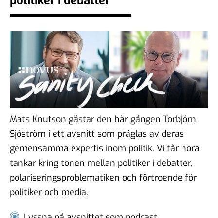
politiker i debatter
demokratiska samtal?
06 feb 2026
#104 - Åsa Larsson - AI,
algoritmer och vikten av
källkritik
16 jan 2026
Mats Knutson gästar den här gången Torbjörn
Sjöström i ett avsnitt som präglas av deras
#103 - Anna Troberg - Ett
gemensamma expertis inom politik. Vi får höra
kunskaps- och kulturbärande
tankar kring tonen mellan politiker i debatter,
samhälle
polariseringsproblematiken och förtroende för
05 dec 2025
politiker och media.
Lyssna på avsnittet som podcast