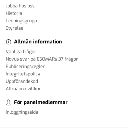
påverkar AI samhället – och
Jobba hos oss
hur anpassar vi oss?
Historia
18 mar 2025
Ledningsgrupp
Styrelse
Allmän information
#89 Günther Mårder -
Vanliga frågor
företagsklimatet i Sverige
Novus svar på ESOMARs 37 frågor
28 feb 2025
Publiceringsregler
Integritetspolicy
Uppförandekod
#88 Thomas Matsson -
Allmänna villkor
medieklimatet
12 feb 2025
För panelmedlemmar
Inloggningssida
#87 Brit Stakston
20 dec 2024