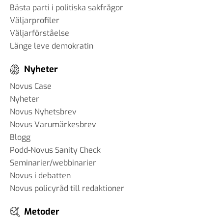
#96 - Charbel Gabro - att
Bästa parti i politiska sakfrågor
bygga broar mellan grupper i
Väljarprofiler
samhället
Väljarförståelse
03 jun 2025
Länge leve demokratin
Nyheter
#95 - Jannike Tillå - internet
Novus Case
och demokrati
Nyheter
19 maj 2025
Novus Nyhetsbrev
Novus Varumärkesbrev
Blogg
Podd-Novus Sanity Check
#94 - Patrik Thunholm -
Seminarier/webbinarier
samhällskommunikation
Novus i debatten
08 maj 2025
Novus policyråd till redaktioner
Metoder