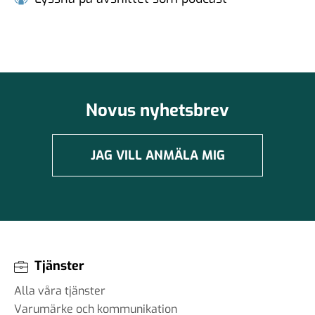
#102 - Brit Stakston - den
goda webben
20 nov 2025
#101 - Ulrika Lindstrand -
ingenjörens roll i ett
Novus nyhetsbrev
välfärdssamhälle
17 okt 2025
JAG VILL ANMÄLA MIG
#100 - Magnus Hjort - Att
hantera
informationspåverkan
03 okt 2025
Tjänster
Alla våra tjänster
Varumärke och kommunikation