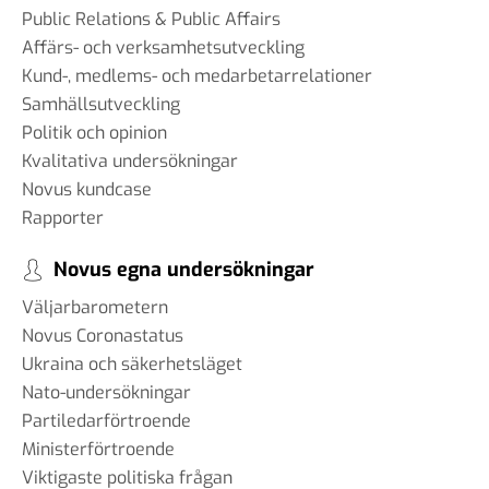
#99 - Johannes Klenell - det
Public Relations & Public Affairs
dolda politiska
Affärs- och verksamhetsutveckling
påverkansarbetet
Kund-, medlems- och medarbetarrelationer
16 sep 2025
Samhällsutveckling
Politik och opinion
Kvalitativa undersökningar
#98 - Claire Durand -
Novus kundcase
Demokrati i världen
Rapporter
22 aug 2025
Novus egna undersökningar
Väljarbarometern
Novus Coronastatus
#97 - Dr. Tim Johnson - ”en
Ukraina och säkerhetsläget
gemensam kunskapskärna”
11 jul 2025
Nato-undersökningar
Partiledarförtroende
Ministerförtroende
Viktigaste politiska frågan