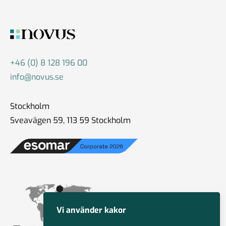
#86 Wilhelm Landerholm -
om AI
13 dec 2024
+46 (0) 8 128 196 00
info@novus.se
#85 Christoph Hofinger - en
Stockholm
igelkott eller en räv
30 okt 2024
Sveavägen 59, 113 59 Stockholm
#84 Christian Syse - Ukraina,
säkerhetspolitik och
världsläget
18 okt 2024
Vi använder kakor