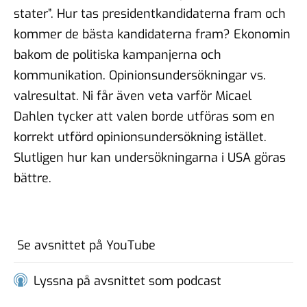
#102 - Brit Stakston - den
stater”. Hur tas presidentkandidaterna fram och
goda webben
kommer de bästa kandidaterna fram? Ekonomin
20 nov 2025
bakom de politiska kampanjerna och
kommunikation. Opinionsundersökningar vs.
#101 - Ulrika Lindstrand -
valresultat. Ni får även veta varför Micael
ingenjörens roll i ett
välfärdssamhälle
Dahlen tycker att valen borde utföras som en
17 okt 2025
korrekt utförd opinionsundersökning istället.
Slutligen hur kan undersökningarna i USA göras
bättre.
#100 - Magnus Hjort - Att
hantera
informationspåverkan
03 okt 2025
Se avsnittet på YouTube
Lyssna på avsnittet som podcast