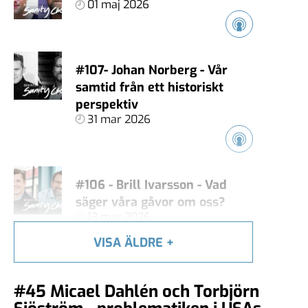
01 maj 2026
#107- Johan Norberg - Vår
samtid från ett historiskt
perspektiv
31 mar 2026
#106 - Brill Ivarsson - Vad
säger våra gåvor om oss?
13 mar 2026
VISA ÄLDRE
+
#105 - Carl Heath - Äger
#45 Micael Dahlén och Torbjörn
techjättarna vårt