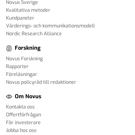
Novus Sverige
påverkar AI samhället – och
Kvalitativa metoder
hur anpassar vi oss?
Kundpaneler
18 mar 2025
Värderings- och kommunikationsmodell
Nordic Research Alliance
Forskning
#89 Günther Mårder -
företagsklimatet i Sverige
Novus Forskning
28 feb 2025
Rapporter
Föreläsningar
Novus policyråd till redaktioner
#88 Thomas Matsson -
Om Novus
medieklimatet
12 feb 2025
Kontakta oss
Offertförfrågan
#87 Brit Stakston
För investerare
20 dec 2024
Jobba hos oss