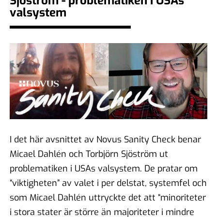
Sjöström - problematiken i USAs
demokratiska samtal?
valsystem
06 feb 2026
#104 - Åsa Larsson - AI,
algoritmer och vikten av
källkritik
16 jan 2026
I det här avsnittet av Novus Sanity Check benar
#103 - Anna Troberg - Ett
Micael Dahlén och Torbjörn Sjöström ut
kunskaps- och kulturbärande
samhälle
problematiken i USAs valsystem. De pratar om
05 dec 2025
“viktigheten” av valet i per delstat, systemfel och
som Micael Dahlén uttryckte det att “minoriteter
i stora stater är större än majoriteter i mindre