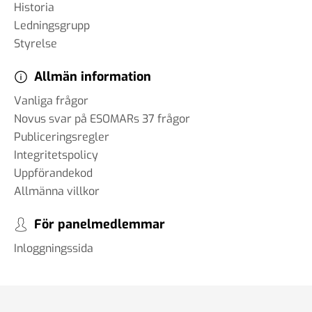
Historia
Ledningsgrupp
#86 Wilhelm Landerholm -
Styrelse
om AI
13 dec 2024
Allmän information
Vanliga frågor
Novus svar på ESOMARs 37 frågor
#85 Christoph Hofinger - en
Publiceringsregler
igelkott eller en räv
Integritetspolicy
30 okt 2024
Uppförandekod
Allmänna villkor
För panelmedlemmar
#84 Christian Syse - Ukraina,
säkerhetspolitik och
Inloggningssida
världsläget
18 okt 2024