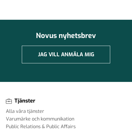
#99 - Johannes Klenell - det
dolda politiska
påverkansarbetet
16 sep 2025
Novus nyhetsbrev
#98 - Claire Durand -
JAG VILL ANMÄLA MIG
Demokrati i världen
22 aug 2025
#97 - Dr. Tim Johnson - ”en
gemensam kunskapskärna”
Tjänster
11 jul 2025
Alla våra tjänster
Varumärke och kommunikation
Public Relations & Public Affairs