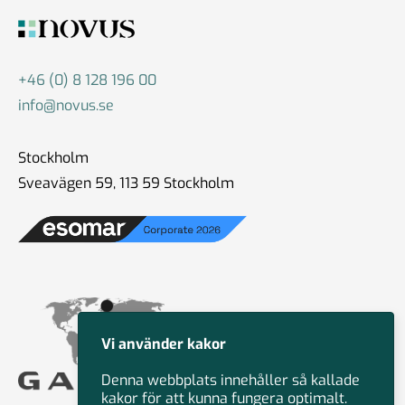
#83 Jan Eliasson - Globala
framtidsutsikter
+46 (0) 8 128 196 00
12 okt 2024
info@novus.se
Stockholm
#82 Faye Diamond - Det
Sveavägen 59, 113 59 Stockholm
amerikanska valet från ett
demokratiskt perspektiv
01 okt 2024
#81 Bruce Stokes -
Polariserade väljare och
Vi använder kakor
medier: Hur påverkar det USA
Denna webbplats innehåller så kallade
- valet?
kakor för att kunna fungera optimalt.