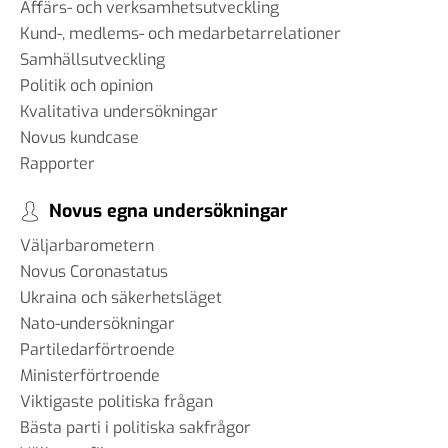
#96 - Charbel Gabro - att
Affärs- och verksamhetsutveckling
bygga broar mellan grupper i
Kund-, medlems- och medarbetarrelationer
samhället
Samhällsutveckling
03 jun 2025
Politik och opinion
Kvalitativa undersökningar
Novus kundcase
Rapporter
#95 - Jannike Tillå - internet
och demokrati
Novus egna undersökningar
19 maj 2025
Väljarbarometern
Novus Coronastatus
Ukraina och säkerhetsläget
#94 - Patrik Thunholm -
Nato-undersökningar
samhällskommunikation
Partiledarförtroende
08 maj 2025
Ministerförtroende
Viktigaste politiska frågan
Bästa parti i politiska sakfrågor