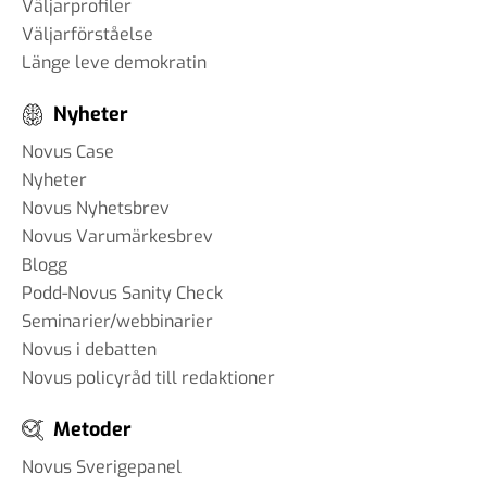
#93 - Brit Stakston -
Väljarprofiler
svenskarnas medievanor
Väljarförståelse
30 apr 2025
Länge leve demokratin
Nyheter
Novus Case
#92 - Ann-Thérese Enarsson -
Nyheter
aspekter som påverkar
Novus Nyhetsbrev
arbetslivet för tjänstemän
Novus Varumärkesbrev
11 apr 2025
Blogg
Podd-Novus Sanity Check
#91 - Robert Kindroth - att
Seminarier/webbinarier
förebygga våldsbejakande
Novus i debatten
extremism
28 mar 2025
Novus policyråd till redaktioner
Metoder
Novus Sverigepanel
#90 Martin Svensson - Hur