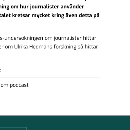
ing om hur journalister använder
alet kretsar mycket kring även detta på
us-undersökningen om journalister hittar
 mer om Ulrika Hedmans forskning så hittar
e
 som podcast