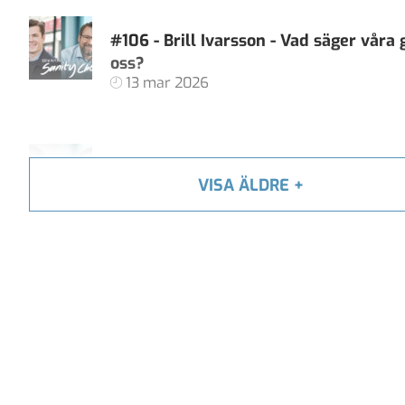
#106 - Brill Ivarsson - Vad säger våra
oss?
13 mar 2026
#105 - Carl Heath - Äger techjättarna 
VISA ÄLDRE
+
demokratiska samtal?
06 feb 2026
#104 - Åsa Larsson - AI, algoritmer oc
av källkritik
16 jan 2026