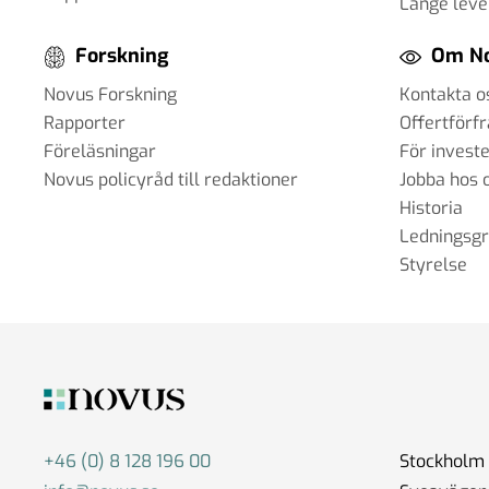
Länge leve
#96 - Charbel Gabro - att bygga broar
Forskning
Om N
grupper i samhället
Novus Forskning
Kontakta o
03 jun 2025
Rapporter
Offertförf
Föreläsningar
För invest
Novus policyråd till redaktioner
Jobba hos 
#95 - Jannike Tillå - internet och dem
Historia
19 maj 2025
Ledningsg
Styrelse
#94 - Patrik Thunholm -
samhällskommunikation
08 maj 2025
+46 (0) 8 128 196 00
Stockholm
#93 - Brit Stakston - svenskarnas me