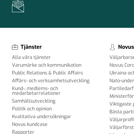
#99 - Johannes Klenell - det dolda pol
påverkansarbetet
16 sep 2025
Tjänster
Novus
Alla våra tjänster
Väljarbar
Varumärke och kommunikation
Novus Cor
#98 - Claire Durand - Demokrati i vär
Public Relations & Public Affairs
Ukraina oc
22 aug 2025
Affärs- och verksamhetsutveckling
Nato-under
Kund-, medlems- och
Partiledar
medarbetarrelationer
Ministerfö
Samhällsutveckling
#97 - Dr. Tim Johnson - ”en gemensa
Viktigaste 
Politik och opinion
kunskapskärna”
Bästa parti
Kvalitativa undersökningar
11 jul 2025
Väljarprofi
Novus kundcase
Väljarförs
Rapporter