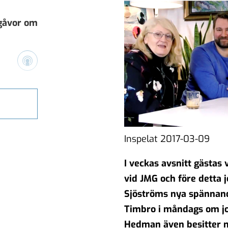
 gåvor om
vårt
Inspelat 2017-03-09
I veckas avsnitt gästas
h vikten
vid JMG och före detta j
Sjöströms nya spännan
Timbro i måndags om jo
Hedman även besitter 