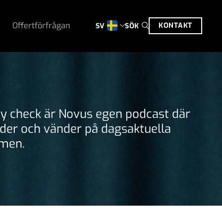
Offertförfrågan
KONTAKT
SÖK
SV
ty check är Novus egen podcast där
rider och vänder på dagsaktuella
men.