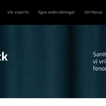
Vår expertis
Egna undersökningar
Om Novus
ck
Sani
vi v
feno