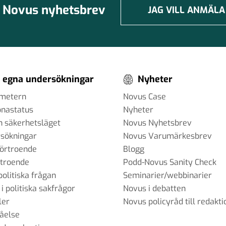
Novus nyhetsbrev
JAG VILL ANMÄLA
itiska
 egna undersökningar
Nyheter
ometern
Novus Case
onastatus
Nyheter
lden
h säkerhetsläget
Novus Nyhetsbrev
sökningar
Novus Varumärkesbrev
förtroende
Blogg
rtroende
Podd-Novus Sanity Check
m
politiska frågan
Seminarier/webbinarier
 i politiska sakfrågor
Novus i debatten
ler
Novus policyråd till redakti
tåelse