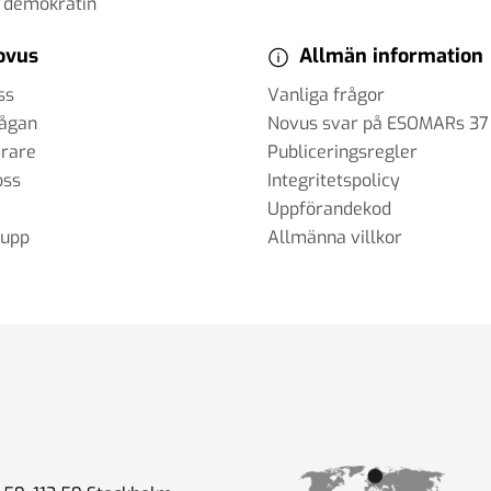
 demokratin
 mellan
ovus
Allmän information
ss
Vanliga frågor
rågan
Novus svar på ESOMARs 37
erare
Publiceringsregler
oss
Integritetspolicy
okrati
Uppförandekod
rupp
Allmänna villkor
dievanor