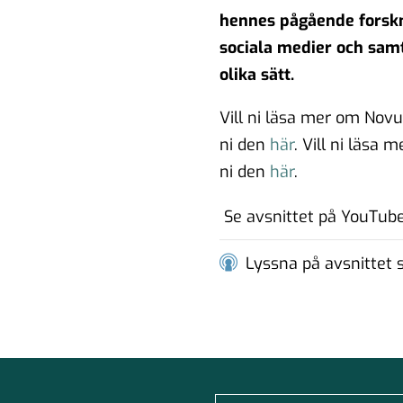
ch
hennes pågående forskn
sociala medier och samt
olika sätt.
Vill ni läsa mer om Nov
ni den
här
. Vill ni läsa
en
ni den
här
.
Se avsnittet på YouTub
oll i ett
Lyssna på avsnittet