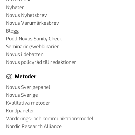
påverkar AI samhället – och
Nyheter
hur anpassar vi oss?
Novus Nyhetsbrev
18 mar 2025
Novus Varumärkesbrev
Blogg
Podd-Novus Sanity Check
Seminarier/webbinarier
#89 Günther Mårder -
Novus i debatten
företagsklimatet i Sverige
Novus policyråd till redaktioner
28 feb 2025
Metoder
Novus Sverigepanel
#88 Thomas Matsson -
Novus Sverige
medieklimatet
Kvalitativa metoder
12 feb 2025
Kundpaneler
Värderings- och kommunikationsmodell
#87 Brit Stakston
Nordic Research Alliance
20 dec 2024