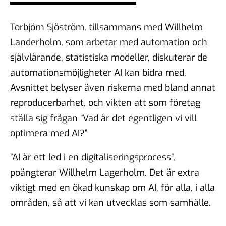
demokratiska samtal?
06 feb 2026
Torbjörn Sjöström, tillsammans med Willhelm
Landerholm, som arbetar med automation och
självlärande, statistiska modeller, diskuterar de
#104 - Åsa Larsson - AI,
automationsmöjligheter AI kan bidra med.
algoritmer och vikten av
Avsnittet belyser även riskerna med bland annat
källkritik
16 jan 2026
reproducerbarhet, och vikten att som företag
ställa sig frågan ”Vad är det egentligen vi vill
optimera med AI?”
#103 - Anna Troberg - Ett
”AI är ett led i en digitaliseringsprocess”,
kunskaps- och kulturbärande
poängterar Willhelm Lagerholm. Det är extra
samhälle
05 dec 2025
viktigt med en ökad kunskap om AI, för alla, i alla
områden, så att vi kan utvecklas som samhälle.