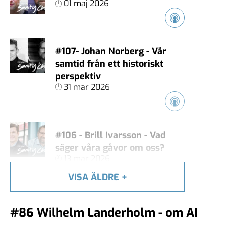
01 maj 2026
#107- Johan Norberg - Vår
samtid från ett historiskt
perspektiv
31 mar 2026
#106 - Brill Ivarsson - Vad
säger våra gåvor om oss?
13 mar 2026
VISA ÄLDRE
+
#105 - Carl Heath - Äger
#86 Wilhelm Landerholm - om AI
techjättarna vårt