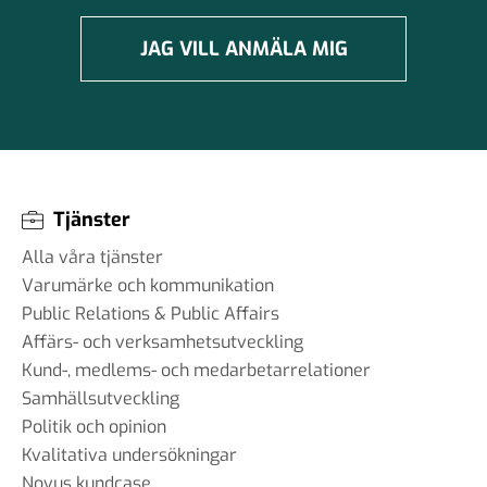
#96 - Charbel Gabro - att
bygga broar mellan grupper i
JAG VILL ANMÄLA MIG
samhället
03 jun 2025
#95 - Jannike Tillå - internet
och demokrati
Tjänster
19 maj 2025
Alla våra tjänster
Varumärke och kommunikation
Public Relations & Public Affairs
#94 - Patrik Thunholm -
Affärs- och verksamhetsutveckling
samhällskommunikation
Kund-, medlems- och medarbetarrelationer
08 maj 2025
Samhällsutveckling
Politik och opinion
Kvalitativa undersökningar
Novus kundcase