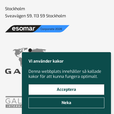
- valet?
Stockholm
27 sep 2024
Sveavägen 59, 113 59 Stockholm
#80 Colin Irwin -
Fredsundersökningar
13 sep 2024
Vi använder kakor
Denna webbplats innehåller så kallade
#79 Michael Nitsche -
kakor för att kunna fungera optimalt.
Undersökningar inom Gallup
international
Acceptera
15 aug 2024
Neka