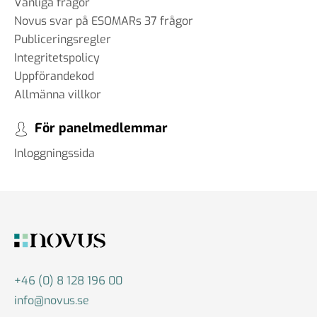
Vanliga frågor
Novus svar på ESOMARs 37 frågor
Publiceringsregler
Integritetspolicy
#83 Jan Eliasson - Globala
Uppförandekod
framtidsutsikter
Allmänna villkor
12 okt 2024
För panelmedlemmar
Inloggningssida
#82 Faye Diamond - Det
amerikanska valet från ett
demokratiskt perspektiv
01 okt 2024
#81 Bruce Stokes -
+46 (0) 8 128 196 00
Polariserade väljare och
info@novus.se
medier: Hur påverkar det USA