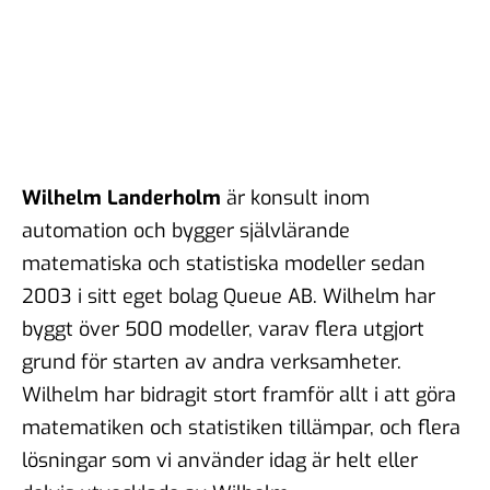
#102 - Brit Stakston - den
goda webben
20 nov 2025
#101 - Ulrika Lindstrand -
ingenjörens roll i ett
välfärdssamhälle
Wilhelm Landerholm
är konsult inom
17 okt 2025
automation och bygger självlärande
matematiska och statistiska modeller sedan
2003 i sitt eget bolag Queue AB. Wilhelm har
#100 - Magnus Hjort - Att
byggt över 500 modeller, varav flera utgjort
hantera
grund för starten av andra verksamheter.
informationspåverkan
03 okt 2025
Wilhelm har bidragit stort framför allt i att göra
matematiken och statistiken tillämpar, och flera
lösningar som vi använder idag är helt eller