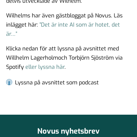
#99 - Johannes Klenell - det
delvis utvecklade av Wilhelm.
dolda politiska
Wilhelms har även gästbloggat på Novus. Läs
påverkansarbetet
16 sep 2025
inlägget här:
”Det är inte AI som är hotet, det
är…”
Klicka nedan för att lyssna på avsnittet med
#98 - Claire Durand -
Willhelm Lagerholmoch Torbjörn Sjöström via
Demokrati i världen
22 aug 2025
Spotify
eller lyssna här
.
Lyssna på avsnittet som podcast
#97 - Dr. Tim Johnson - ”en
gemensam kunskapskärna”
11 jul 2025
Novus nyhetsbrev