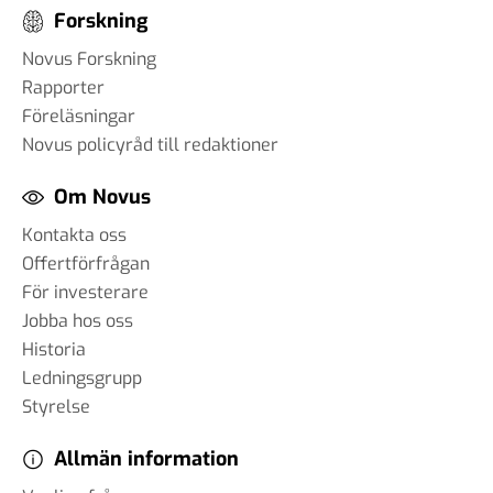
Forskning
Novus Forskning
#86 Wilhelm Landerholm -
Rapporter
om AI
Föreläsningar
13 dec 2024
Novus policyråd till redaktioner
Om Novus
Kontakta oss
#85 Christoph Hofinger - en
Offertförfrågan
igelkott eller en räv
För investerare
30 okt 2024
Jobba hos oss
Historia
Ledningsgrupp
#84 Christian Syse - Ukraina,
Styrelse
säkerhetspolitik och
Allmän information
världsläget
18 okt 2024