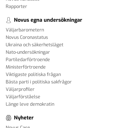
#93 - Brit Stakston -
Rapporter
svenskarnas medievanor
30 apr 2025
Novus egna undersökningar
Väljarbarometern
Novus Coronastatus
#92 - Ann-Thérese Enarsson -
Ukraina och säkerhetsläget
aspekter som påverkar
Nato-undersökningar
arbetslivet för tjänstemän
Partiledarförtroende
11 apr 2025
Ministerförtroende
Viktigaste politiska frågan
#91 - Robert Kindroth - att
Bästa parti i politiska sakfrågor
förebygga våldsbejakande
Väljarprofiler
extremism
Väljarförståelse
28 mar 2025
Länge leve demokratin
Nyheter
#90 Martin Svensson - Hur
Novus Case