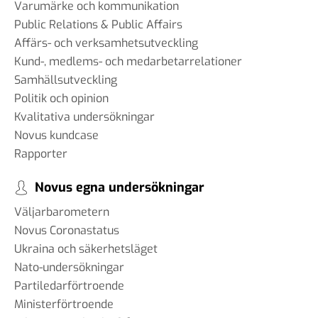
Varumärke och kommunikation
Public Relations & Public Affairs
#86 Wilhelm Landerholm -
Affärs- och verksamhetsutveckling
om AI
Kund-, medlems- och medarbetarrelationer
13 dec 2024
Samhällsutveckling
Politik och opinion
Kvalitativa undersökningar
#85 Christoph Hofinger - en
Novus kundcase
igelkott eller en räv
Rapporter
30 okt 2024
Novus egna undersökningar
Väljarbarometern
Novus Coronastatus
#84 Christian Syse - Ukraina,
Ukraina och säkerhetsläget
säkerhetspolitik och
Nato-undersökningar
världsläget
18 okt 2024
Partiledarförtroende
Ministerförtroende