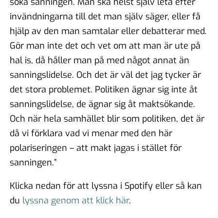
söka sanningen. Man ska helst själv leta efter
#93 - Brit Stakston -
svenskarnas medievanor
invändningarna till det man själv säger, eller få
30 apr 2025
hjälp av den man samtalar eller debatterar med.
Gör man inte det och vet om att man är ute på
hal is, då håller man på med något annat än
#92 - Ann-Thérese Enarsson -
sanningslidelse. Och det är väl det jag tycker är
aspekter som påverkar
det stora problemet. Politiken ägnar sig inte åt
arbetslivet för tjänstemän
sanningslidelse, de ägnar sig åt maktsökande.
11 apr 2025
Och när hela samhället blir som politiken, det är
då vi förklara vad vi menar med den här
#91 - Robert Kindroth - att
förebygga våldsbejakande
polariseringen – att makt jagas i stället för
extremism
sanningen.”
28 mar 2025
Klicka nedan för att lyssna i Spotify eller så kan
du
lyssna genom att klick här
.
#90 Martin Svensson - Hur