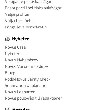
Viktigaste politiska frågan
Bästa parti i politiska sakfrågor
#83 Jan Eliasson - Globala
Väljarprofiler
framtidsutsikter
Väljarförståelse
12 okt 2024
Länge leve demokratin
Nyheter
#82 Faye Diamond - Det
Novus Case
amerikanska valet från ett
Nyheter
demokratiskt perspektiv
Novus Nyhetsbrev
01 okt 2024
Novus Varumärkesbrev
Blogg
Podd-Novus Sanity Check
Seminarier/webbinarier
#81 Bruce Stokes -
Novus i debatten
Polariserade väljare och
Novus policyråd till redaktioner
medier: Hur påverkar det USA
- valet?