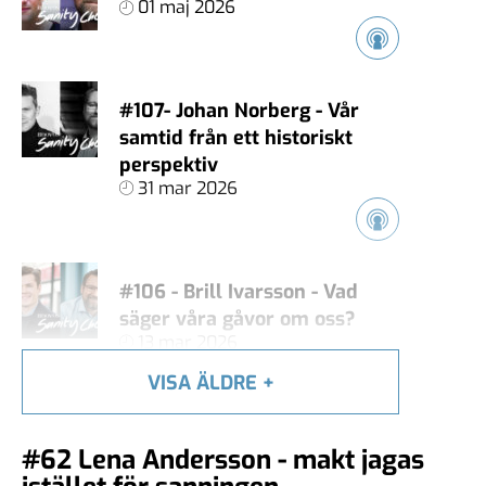
01 maj 2026
#107- Johan Norberg - Vår
samtid från ett historiskt
perspektiv
31 mar 2026
#106 - Brill Ivarsson - Vad
säger våra gåvor om oss?
13 mar 2026
VISA ÄLDRE
+
#105 - Carl Heath - Äger
#62 Lena Andersson - makt jagas
techjättarna vårt