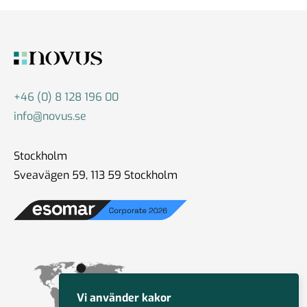
14 jun 2024
#74 Jeanette Fors-André -
Krishantering
03 maj 2024
+46 (0) 8 128 196 00
info@novus.se
#73 - Mats Georgson - Hur
Stockholm
fungerar varumärken?
25 apr 2024
Sveavägen 59, 113 59 Stockholm
#72 Henrik Oscarsson -
undersökningsforskning
18 apr 2024
Vi använder kakor