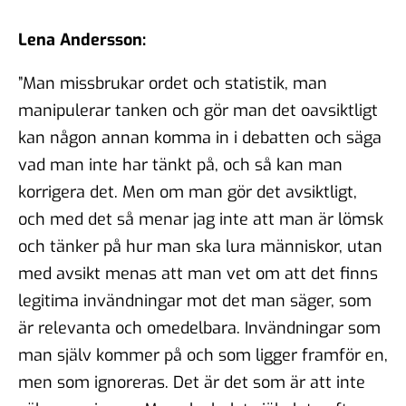
#96 - Charbel Gabro - att
bygga broar mellan grupper i
Lena Andersson:
samhället
03 jun 2025
”Man missbrukar ordet och statistik, man
manipulerar tanken och gör man det oavsiktligt
kan någon annan komma in i debatten och säga
#95 - Jannike Tillå - internet
vad man inte har tänkt på, och så kan man
och demokrati
korrigera det. Men om man gör det avsiktligt,
19 maj 2025
och med det så menar jag inte att man är lömsk
och tänker på hur man ska lura människor, utan
med avsikt menas att man vet om att det finns
#94 - Patrik Thunholm -
legitima invändningar mot det man säger, som
samhällskommunikation
08 maj 2025
är relevanta och omedelbara. Invändningar som
man själv kommer på och som ligger framför en,
men som ignoreras. Det är det som är att inte