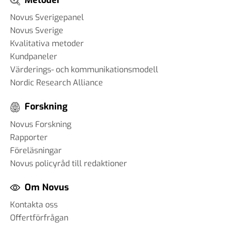
Metoder
27 sep 2024
Novus Sverigepanel
Novus Sverige
Kvalitativa metoder
#80 Colin Irwin -
Kundpaneler
Fredsundersökningar
Värderings- och kommunikationsmodell
13 sep 2024
Nordic Research Alliance
Forskning
#79 Michael Nitsche -
Novus Forskning
Undersökningar inom Gallup
Rapporter
international
Föreläsningar
15 aug 2024
Novus policyråd till redaktioner
Om Novus
Kontakta oss
#78 - Matt Klink - Uppföljning
av det amerikanska valet
Offertförfrågan