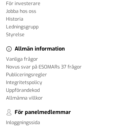
24 jul 2024
För investerare
Jobba hos oss
Historia
Ledningsgrupp
# 77 - Brit Stakston -
Styrelse
sammanfattning av
Almedalen 2024
Allmän information
03 jul 2024
Vanliga frågor
Novus svar på ESOMARs 37 frågor
Publiceringsregler
#76 - Matt Klink - en inblick i
Integritetspolicy
det amerikanska valet
Uppförandekod
20 jun 2024
Allmänna villkor
För panelmedlemmar
#75 Carl Piva - Om internet
Inloggningssida
och AI