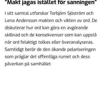
#99 - Johannes Klenell - det
”Makt jagas istället för sanningen”
dolda politiska
påverkansarbetet
I sitt samtal utforskar Torbjörn Sjöström och
16 sep 2025
Lena Andersson makten och vikten av ord. De
diskuterar hur ord kan göra en avgörande
skillnad och de konsekvenser som kan uppstå
#98 - Claire Durand -
när ord felaktigt tolkas eller överanalyseras.
Demokrati i världen
Samtidigt berör de den ökande polariseringen
22 aug 2025
som präglar det offentliga rumet och dess
påverkan på samhället
#97 - Dr. Tim Johnson - ”en
gemensam kunskapskärna”
11 jul 2025