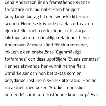
Lena Andersson är en framstående svensk
#102 - Brit Stakston - den
goda webben
författare och journalist som har gjort
20 nov 2025
betydande bidrag till den svenska litterära
scenen. Hennes skrivande präglas ofta av en
#101 - Ulrika Lindstrand -
djup intellektuella reflektioner och skarpa
ingenjörens roll i ett
iakttagelser om mänskliga relationer. Lena
välfärdssamhälle
17 okt 2025
Andersson är mest känd för sina romaner,
inklusive den prisbelönta ”Egenmäktigt
förfarande” och dess uppföljare ”Sveas sonetter”.
Hennes skrivande har vunnit henne flera
#100 - Magnus Hjort - Att
hantera
utmärkelser och hon betraktas som en
informationspåverkan
betydande röst inom svensk litteratur. Hon är
03 okt 2025
nu aktuell med boken ”Studie i mänskligt
beteende” samt som fristående krönikör på SvD.