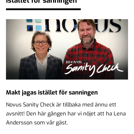
istället för sanningen
demokratiska samtal?
06 feb 2026
#104 - Åsa Larsson - AI,
algoritmer och vikten av
källkritik
16 jan 2026
#103 - Anna Troberg - Ett
Makt jagas istället för sanningen
kunskaps- och kulturbärande
samhälle
Novus Sanity Check är tillbaka med ännu ett
05 dec 2025
avsnitt! Den här gången har vi nöjet att ha Lena
Andersson som vår gäst.