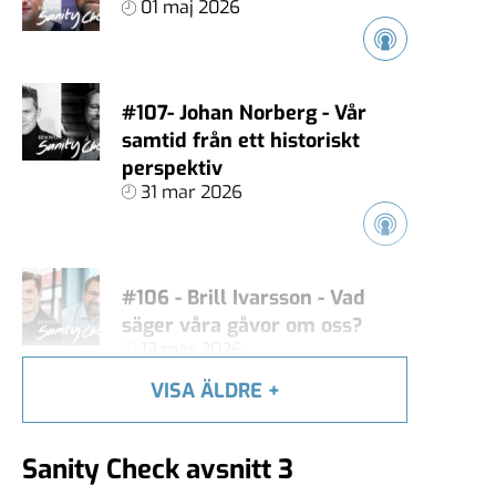
01 maj 2026
#107- Johan Norberg - Vår
samtid från ett historiskt
perspektiv
31 mar 2026
#106 - Brill Ivarsson - Vad
säger våra gåvor om oss?
13 mar 2026
VISA ÄLDRE
+
#105 - Carl Heath - Äger
Sanity Check avsnitt 3
techjättarna vårt