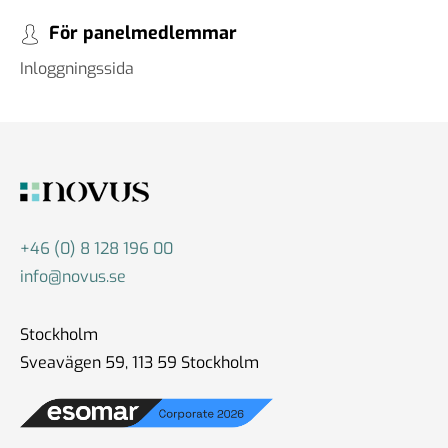
För panelmedlemmar
#86 Wilhelm Landerholm -
Inloggningssida
om AI
13 dec 2024
#85 Christoph Hofinger - en
igelkott eller en räv
30 okt 2024
+46 (0) 8 128 196 00
info@novus.se
#84 Christian Syse - Ukraina,
Stockholm
säkerhetspolitik och
Sveavägen 59, 113 59 Stockholm
världsläget
18 okt 2024