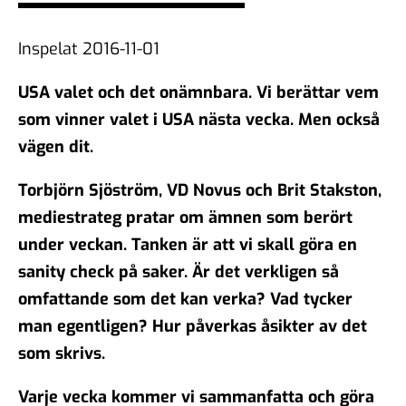
demokratiska samtal?
06 feb 2026
Inspelat 2016-11-01
USA valet och det onämnbara. Vi berättar vem
#104 - Åsa Larsson - AI,
som vinner valet i USA nästa vecka. Men också
algoritmer och vikten av
vägen dit.
källkritik
16 jan 2026
Torbjörn Sjöström, VD Novus och Brit Stakston,
mediestrateg pratar om ämnen som berört
under veckan. Tanken är att vi skall göra en
#103 - Anna Troberg - Ett
sanity check på saker. Är det verkligen så
kunskaps- och kulturbärande
omfattande som det kan verka? Vad tycker
samhälle
man egentligen? Hur påverkas åsikter av det
05 dec 2025
som skrivs.
Varje vecka kommer vi sammanfatta och göra