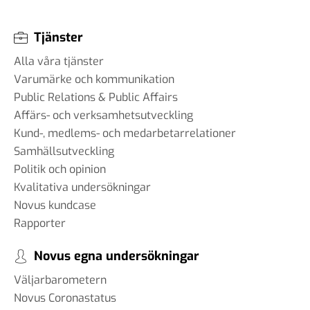
#99 - Johannes Klenell - det
dolda politiska
påverkansarbetet
Tjänster
16 sep 2025
Alla våra tjänster
Varumärke och kommunikation
Public Relations & Public Affairs
Affärs- och verksamhetsutveckling
#98 - Claire Durand -
Kund-, medlems- och medarbetarrelationer
Demokrati i världen
22 aug 2025
Samhällsutveckling
Politik och opinion
Kvalitativa undersökningar
Novus kundcase
#97 - Dr. Tim Johnson - ”en
Rapporter
gemensam kunskapskärna”
11 jul 2025
Novus egna undersökningar
Väljarbarometern
Novus Coronastatus