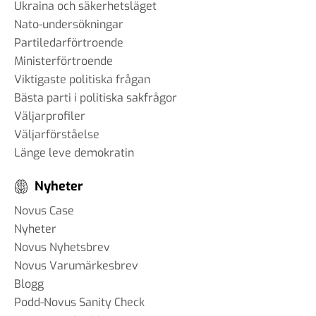
#96 - Charbel Gabro - att
Ukraina och säkerhetsläget
bygga broar mellan grupper i
Nato-undersökningar
samhället
Partiledarförtroende
03 jun 2025
Ministerförtroende
Viktigaste politiska frågan
Bästa parti i politiska sakfrågor
Väljarprofiler
#95 - Jannike Tillå - internet
Väljarförståelse
och demokrati
Länge leve demokratin
19 maj 2025
Nyheter
Novus Case
#94 - Patrik Thunholm -
Nyheter
samhällskommunikation
Novus Nyhetsbrev
08 maj 2025
Novus Varumärkesbrev
Blogg
Podd-Novus Sanity Check