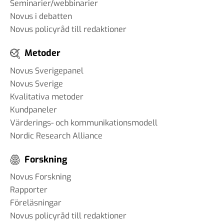
#93 - Brit Stakston -
Seminarier/webbinarier
svenskarnas medievanor
Novus i debatten
30 apr 2025
Novus policyråd till redaktioner
Metoder
Novus Sverigepanel
#92 - Ann-Thérese Enarsson -
Novus Sverige
aspekter som påverkar
Kvalitativa metoder
arbetslivet för tjänstemän
Kundpaneler
11 apr 2025
Värderings- och kommunikationsmodell
Nordic Research Alliance
#91 - Robert Kindroth - att
förebygga våldsbejakande
Forskning
extremism
28 mar 2025
Novus Forskning
Rapporter
Föreläsningar
Novus policyråd till redaktioner
#90 Martin Svensson - Hur