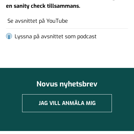
#102 - Brit Stakston - den
en sanity check tillsammans.
goda webben
20 nov 2025
Se avsnittet på YouTube
#101 - Ulrika Lindstrand -
Lyssna på avsnittet som podcast
ingenjörens roll i ett
välfärdssamhälle
17 okt 2025
Novus nyhetsbrev
#100 - Magnus Hjort - Att
hantera
informationspåverkan
JAG VILL ANMÄLA MIG
03 okt 2025