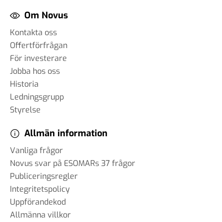
påverkar AI samhället – och
Om Novus
hur anpassar vi oss?
18 mar 2025
Kontakta oss
Offertförfrågan
För investerare
Jobba hos oss
#89 Günther Mårder -
Historia
företagsklimatet i Sverige
Ledningsgrupp
28 feb 2025
Styrelse
Allmän information
#88 Thomas Matsson -
Vanliga frågor
medieklimatet
Novus svar på ESOMARs 37 frågor
12 feb 2025
Publiceringsregler
Integritetspolicy
#87 Brit Stakston
Uppförandekod
20 dec 2024
Allmänna villkor