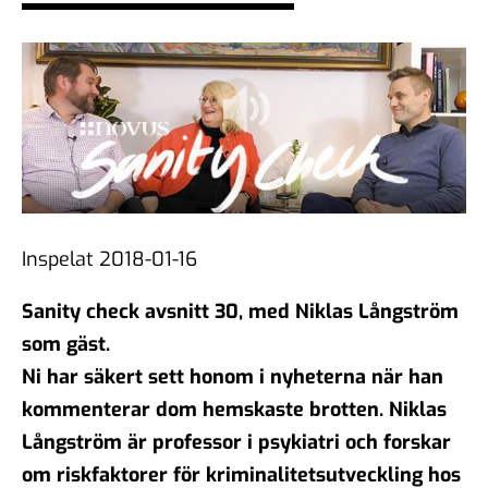
demokratiska samtal?
06 feb 2026
#104 - Åsa Larsson - AI,
algoritmer och vikten av
källkritik
16 jan 2026
Inspelat 2018-01-16
Sanity check avsnitt 30, med Niklas Långström
#103 - Anna Troberg - Ett
som gäst.
kunskaps- och kulturbärande
samhälle
Ni har säkert sett honom i nyheterna när han
05 dec 2025
kommenterar dom hemskaste brotten. Niklas
Långström är professor i psykiatri och forskar
om riskfaktorer för kriminalitetsutveckling hos