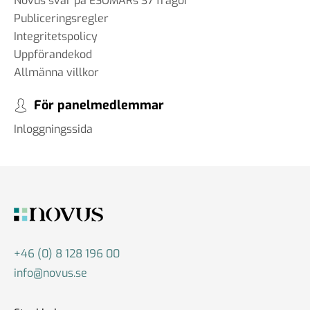
Novus svar på ESOMARs 37 frågor
Publiceringsregler
#86 Wilhelm Landerholm -
Integritetspolicy
om AI
Uppförandekod
13 dec 2024
Allmänna villkor
För panelmedlemmar
#85 Christoph Hofinger - en
Inloggningssida
igelkott eller en räv
30 okt 2024
#84 Christian Syse - Ukraina,
säkerhetspolitik och
+46 (0) 8 128 196 00
världsläget
info@novus.se
18 okt 2024