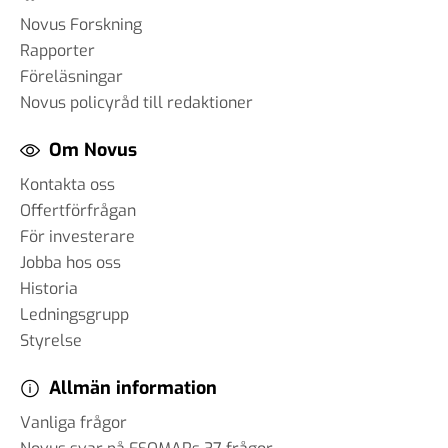
påverkar AI samhället – och
Novus Forskning
hur anpassar vi oss?
Rapporter
18 mar 2025
Föreläsningar
Novus policyråd till redaktioner
Om Novus
#89 Günther Mårder -
företagsklimatet i Sverige
Kontakta oss
28 feb 2025
Offertförfrågan
För investerare
Jobba hos oss
Historia
#88 Thomas Matsson -
Ledningsgrupp
medieklimatet
Styrelse
12 feb 2025
Allmän information
#87 Brit Stakston
Vanliga frågor
20 dec 2024