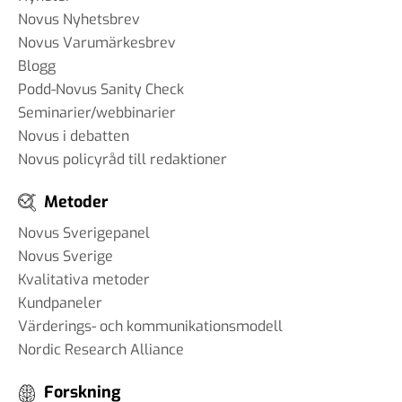
#93 - Brit Stakston -
Novus Nyhetsbrev
svenskarnas medievanor
Novus Varumärkesbrev
30 apr 2025
Blogg
Podd-Novus Sanity Check
Seminarier/webbinarier
#92 - Ann-Thérese Enarsson -
Novus i debatten
aspekter som påverkar
Novus policyråd till redaktioner
arbetslivet för tjänstemän
11 apr 2025
Metoder
Novus Sverigepanel
#91 - Robert Kindroth - att
Novus Sverige
förebygga våldsbejakande
Kvalitativa metoder
extremism
Kundpaneler
28 mar 2025
Värderings- och kommunikationsmodell
Nordic Research Alliance
Forskning
#90 Martin Svensson - Hur