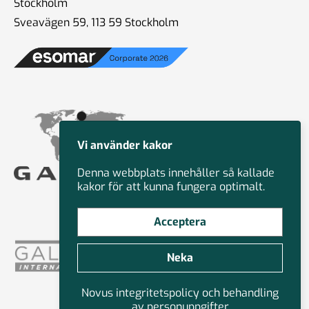
Stockholm
Sveavägen 59, 113 59 Stockholm
#83 Jan Eliasson - Globala
framtidsutsikter
12 okt 2024
#82 Faye Diamond - Det
Vi använder kakor
amerikanska valet från ett
demokratiskt perspektiv
Denna webbplats innehåller så kallade
01 okt 2024
kakor för att kunna fungera optimalt.
Acceptera
#81 Bruce Stokes -
Neka
Polariserade väljare och
medier: Hur påverkar det USA
Novus integritetspolicy och behandling
- valet?
av personuppgifter