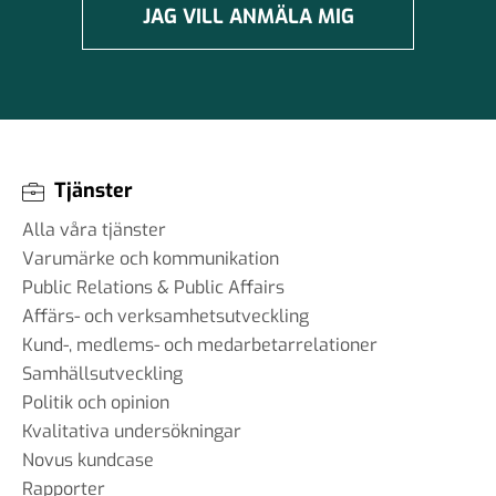
#99 - Johannes Klenell - det
JAG VILL ANMÄLA MIG
dolda politiska
påverkansarbetet
16 sep 2025
#98 - Claire Durand -
Tjänster
Demokrati i världen
Alla våra tjänster
22 aug 2025
Varumärke och kommunikation
Public Relations & Public Affairs
Affärs- och verksamhetsutveckling
#97 - Dr. Tim Johnson - ”en
Kund-, medlems- och medarbetarrelationer
gemensam kunskapskärna”
Samhällsutveckling
11 jul 2025
Politik och opinion
Kvalitativa undersökningar
Novus kundcase
Rapporter