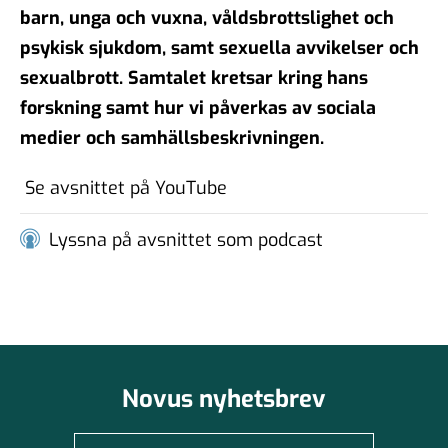
#102 - Brit Stakston - den
barn, unga och vuxna, våldsbrottslighet och
goda webben
psykisk sjukdom, samt sexuella avvikelser och
20 nov 2025
sexualbrott. Samtalet kretsar kring hans
forskning samt hur vi påverkas av sociala
#101 - Ulrika Lindstrand -
medier och samhällsbeskrivningen.
ingenjörens roll i ett
välfärdssamhälle
Se avsnittet på YouTube
17 okt 2025
Lyssna på avsnittet som podcast
#100 - Magnus Hjort - Att
hantera
informationspåverkan
03 okt 2025
Novus nyhetsbrev