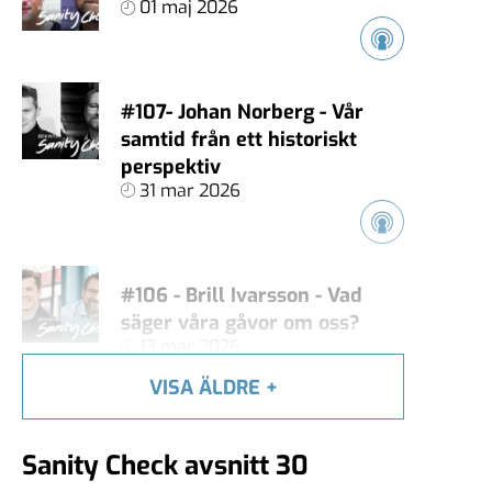
01 maj 2026
#107- Johan Norberg - Vår
samtid från ett historiskt
perspektiv
31 mar 2026
#106 - Brill Ivarsson - Vad
säger våra gåvor om oss?
13 mar 2026
VISA ÄLDRE
+
#105 - Carl Heath - Äger
Sanity Check avsnitt 30
techjättarna vårt