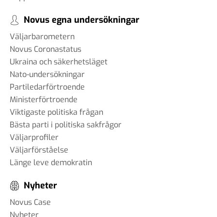
#96 - Charbel Gabro - att
bygga broar mellan grupper i
Novus egna undersökningar
samhället
Väljarbarometern
03 jun 2025
Novus Coronastatus
Ukraina och säkerhetsläget
Nato-undersökningar
#95 - Jannike Tillå - internet
Partiledarförtroende
och demokrati
Ministerförtroende
19 maj 2025
Viktigaste politiska frågan
Bästa parti i politiska sakfrågor
Väljarprofiler
Väljarförståelse
#94 - Patrik Thunholm -
Länge leve demokratin
samhällskommunikation
08 maj 2025
Nyheter
Novus Case
Nyheter