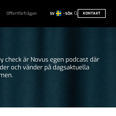
Offertförfrågan
KONTAKT
SÖK
SV
ty check är Novus egen podcast där
rider och vänder på dagsaktuella
men.