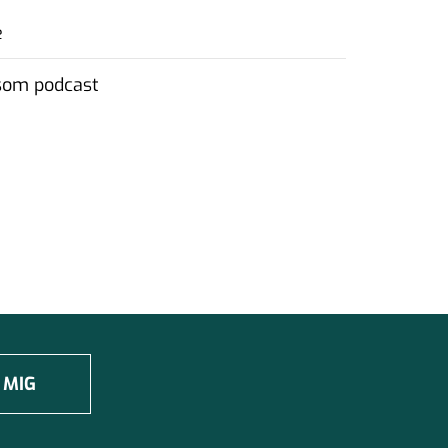
e
 som podcast
 MIG