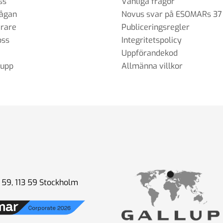
ss
Vanliga frågor
rågan
Novus svar på ESOMARs 37
erare
Publiceringsregler
oss
Integritetspolicy
itiska
Uppförandekod
rupp
Allmänna villkor
lden
m
59, 113 59 Stockholm