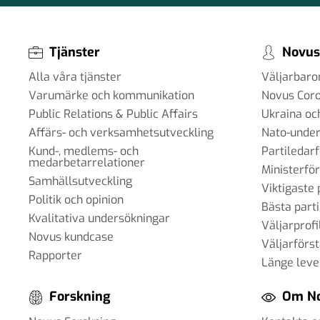
#103 - Anna Troberg - Ett kunskaps- o
kulturbärande samhälle
05 dec 2025
Tjänster
Novus
Alla våra tjänster
Väljarbar
Varumärke och kommunikation
Novus Cor
Public Relations & Public Affairs
Ukraina oc
#102 - Brit Stakston - den goda webb
20 nov 2025
Affärs- och verksamhetsutveckling
Nato-under
Kund-, medlems- och
Partiledar
medarbetarrelationer
Ministerfö
#101 - Ulrika Lindstrand - ingenjörens r
Samhällsutveckling
Viktigaste 
välfärdssamhälle
Politik och opinion
Bästa parti
17 okt 2025
Kvalitativa undersökningar
Väljarprofi
Novus kundcase
Väljarförs
Rapporter
Länge leve
#100 - Magnus Hjort - Att hantera
Forskning
Om N
informationspåverkan
03 okt 2025