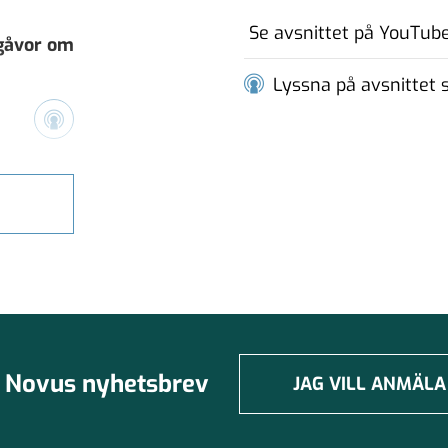
Se avsnittet på YouTub
 gåvor om
Lyssna på avsnittet
vårt
h vikten
Novus nyhetsbrev
JAG VILL ANMÄLA