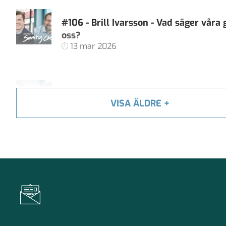
#106 - Brill Ivarsson - Vad säger våra
oss?
13 mar 2026
#105 - Carl Heath - Äger techjättarna 
VISA ÄLDRE
+
demokratiska samtal?
06 feb 2026
#104 - Åsa Larsson - AI, algoritmer oc
av källkritik
16 jan 2026