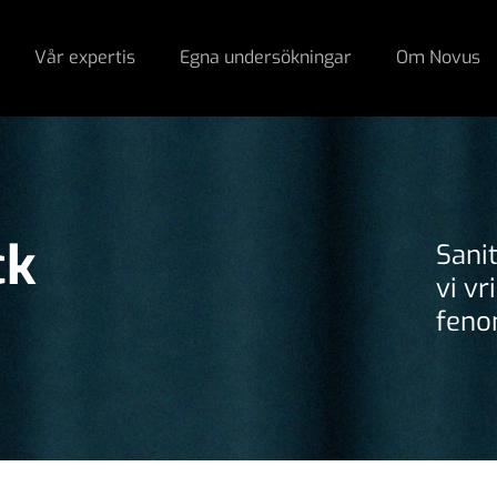
Vår expertis
Egna undersökningar
Om Novus
ck
Sani
vi v
feno