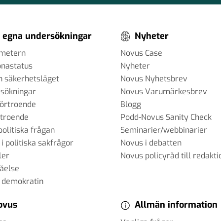
ch
 egna undersökningar
Nyheter
ometern
Novus Case
onastatus
Nyheter
h säkerhetsläget
Novus Nyhetsbrev
en
sökningar
Novus Varumärkesbrev
förtroende
Blogg
rtroende
Podd-Novus Sanity Check
oll i ett
politiska frågan
Seminarier/webbinarier
 i politiska sakfrågor
Novus i debatten
ler
Novus policyråd till redakti
tåelse
 demokratin
ovus
Allmän information