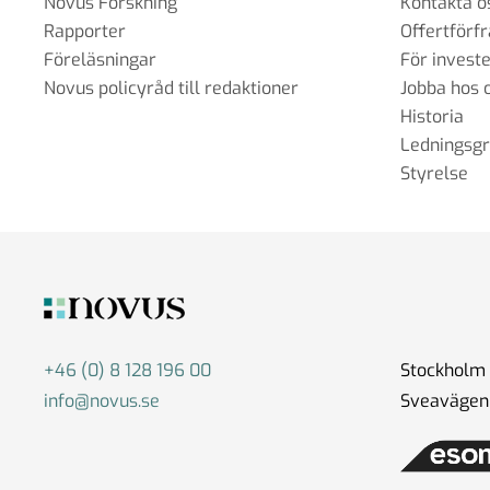
Novus Forskning
Kontakta o
Rapporter
Offertförf
Föreläsningar
För invest
Novus policyråd till redaktioner
Jobba hos 
#99 - Johannes Klenell - det dolda pol
Historia
påverkansarbetet
Ledningsg
16 sep 2025
Styrelse
#98 - Claire Durand - Demokrati i vär
22 aug 2025
+46 (0) 8 128 196 00
Stockholm
#97 - Dr. Tim Johnson - ”en gemensa
info@novus.se
Sveavägen 
kunskapskärna”
11 jul 2025