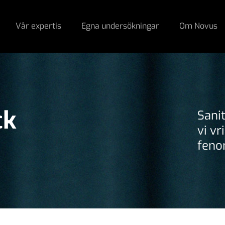
Vår expertis
Egna undersökningar
Om Novus
ck
Sani
vi v
feno