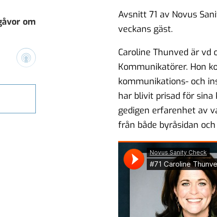
Avsnitt 71 av Novus San
 gåvor om
veckans gäst.
Caroline Thunved är vd 
Kommunikatörer. Hon ko
kommunikations- och in
vårt
har blivit prisad för si
gedigen erfarenhet av 
från både byråsidan och 
h vikten