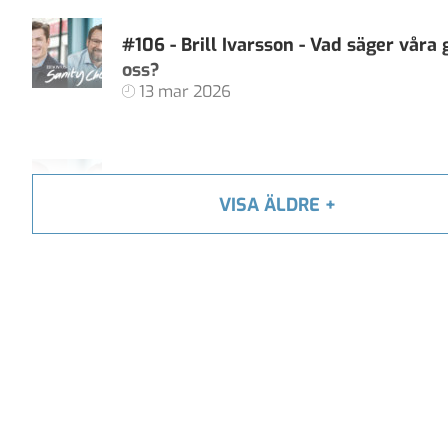
#106 - Brill Ivarsson - Vad säger våra
oss?
13 mar 2026
#105 - Carl Heath - Äger techjättarna 
VISA ÄLDRE
+
demokratiska samtal?
06 feb 2026
#104 - Åsa Larsson - AI, algoritmer oc
av källkritik
16 jan 2026