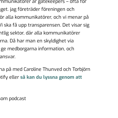
ommunikatörer är gatekeepers – ofta för
aget. jag företräder föreningen och
för alla kommunikatörer, och vi menar på
Vi ska få upp transparensen. Det visar sig
entlig sektor, där alla kommunikatörer
rna. Då har man en skyldighet via
t ge medborgarna information, och
ansvar.
na på med Caroline Thunved
och
Torbjörn
tify eller
så kan du lyssna genom att
 som podcast