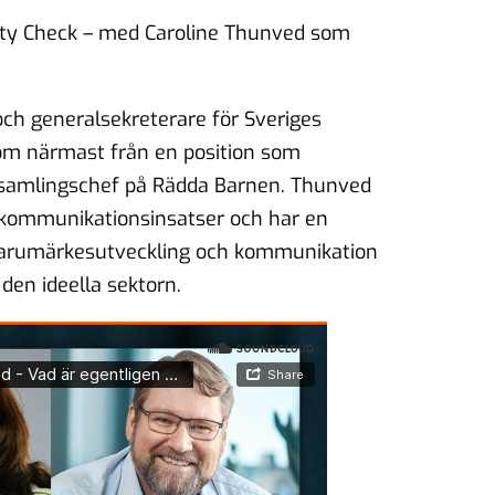
ity Check – med Caroline Thunved som
och generalsekreterare för Sveriges
m närmast från en position som
samlingschef på Rädda Barnen. Thunved
na kommunikationsinsatser och har en
varumärkesutveckling och kommunikation
den ideella sektorn.