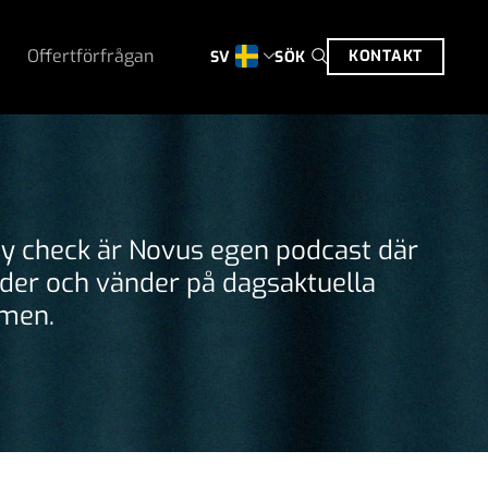
Offertförfrågan
KONTAKT
SÖK
SV
ty check är Novus egen podcast där
rider och vänder på dagsaktuella
men.