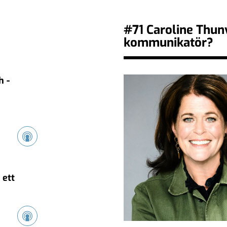
#71 Caroline Thun
kommunikatör?
h -
 ett