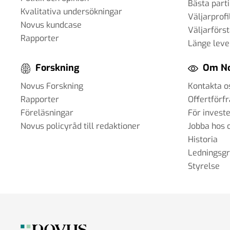
Bästa parti
30 apr 2025
Kvalitativa undersökningar
Väljarprofi
Novus kundcase
Väljarförs
Rapporter
Länge leve
#92 - Ann-Thérese Enarsson - aspekt
Forskning
Om N
påverkar arbetslivet för tjänstemän
11 apr 2025
Novus Forskning
Kontakta o
Rapporter
Offertförf
#91 - Robert Kindroth - att förebygga
Föreläsningar
För invest
våldsbejakande extremism
Novus policyråd till redaktioner
Jobba hos 
28 mar 2025
Historia
Ledningsg
Styrelse
#90 Martin Svensson - Hur påverkar 
samhället – och hur anpassar vi oss?
18 mar 2025