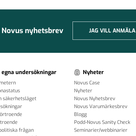
 mellan
Novus nyhetsbrev
JAG VILL ANMÄLA
okrati
 egna undersökningar
Nyheter
ometern
Novus Case
onastatus
Nyheter
h säkerhetsläget
Novus Nyhetsbrev
sökningar
Novus Varumärkesbrev
förtroende
Blogg
rtroende
Podd-Novus Sanity Check
politiska frågan
Seminarier/webbinarier
dievanor