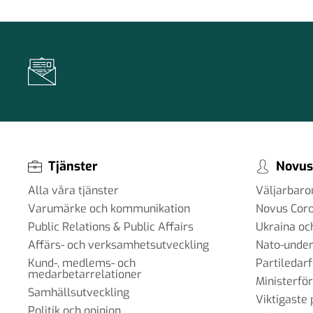
#96 - Charbel Gabro - att bygga broar
grupper i samhället
03 jun 2025
#95 - Jannike Tillå - internet och dem
19 maj 2025
Tjänster
Novus
Alla våra tjänster
Väljarbar
#94 - Patrik Thunholm -
Varumärke och kommunikation
Novus Cor
samhällskommunikation
Public Relations & Public Affairs
Ukraina oc
08 maj 2025
Affärs- och verksamhetsutveckling
Nato-under
Kund-, medlems- och
Partiledar
medarbetarrelationer
Ministerfö
Samhällsutveckling
Viktigaste 
#93 - Brit Stakston - svenskarnas me
Politik och opinion