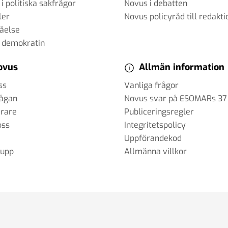
 i politiska sakfrågor
Novus i debatten
ler
Novus policyråd till redakti
tåelse
 demokratin
er som
ovus
Allmän information
ss
Vanliga frågor
rågan
Novus svar på ESOMARs 37
erare
Publiceringsregler
oss
Integritetspolicy
Uppförandekod
rupp
Allmänna villkor
AI