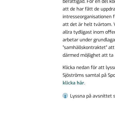
berättigad. För en del k
att de har fått de uppdr
intresseorganisationen 
itiska
att det är helt tvärtom. 
allra tydligast inom off
arbetar under grundlaga
”samhällskontraktet” at
därmed möjlighet att ta 
lden
Klicka nedan för att l
yss
Sjöströms
samtal
på Spo
klicka här
.
m
Lyssna på avsnittet