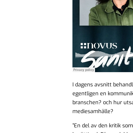
ch
en
oll i ett
I dagens avsnitt behand
egentligen en kommunik
branschen? och hur utsa
mediesamhälle?
”En del av den kritik so