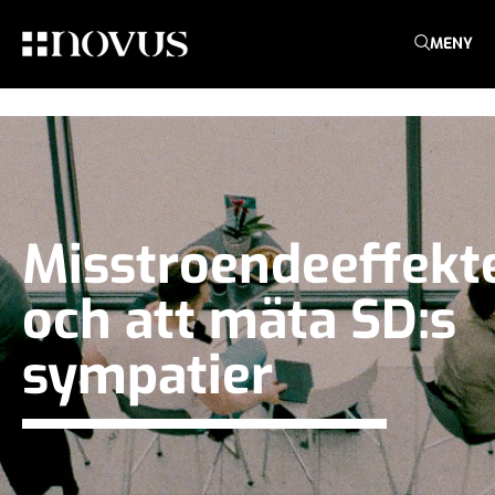
MENY
Misstroendeeffekt
och att mäta SD:s
sympatier