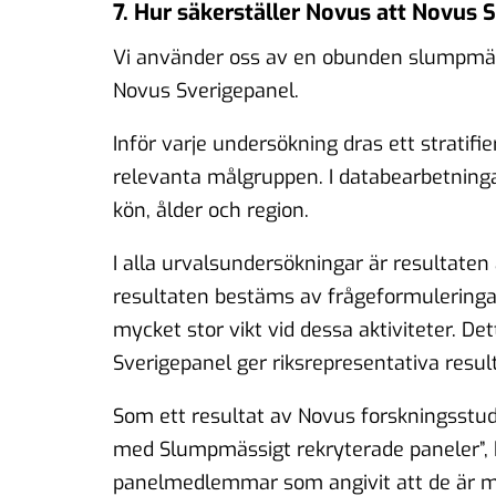
7. Hur säkerställer Novus att Novus 
Vi använder oss av en obunden slumpmässig 
Novus Sverigepanel.
Inför varje undersökning dras ett stratifi
relevanta målgruppen. I databearbetninga
kön, ålder och region.
I alla urvalsundersökningar är resultaten 
resultaten bestäms av frågeformuleringa
mycket stor vikt vid dessa aktiviteter. D
Sverigepanel ger riksrepresentativa result
Som ett resultat av Novus forskningsstudi
med Slumpmässigt rekryterade paneler”, h
panelmedlemmar som angivit att de är med 