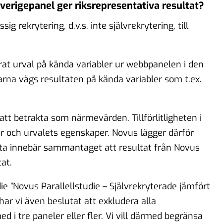
Sverigepanel ger riksrepresentativa resultat?
rekrytering, d.v.s. inte självrekrytering, till
erat urval på kända variabler ur webbpanelen i den
rna vägs resultaten på kända variabler som t.ex.
att betrakta som närmevärden. Tillförlitligheten i
r och urvalets egenskaper. Novus lägger därför
etta innebär sammantaget att resultat från Novus
at.
e ”Novus Parallellstudie – Självrekryterade jämfört
ar vi även beslutat att exkludera alla
i tre paneler eller fler. Vi vill därmed begränsa