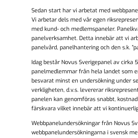
Sedan start har vi arbetat med webbpane
Vi arbetar dels med vår egen riksreprese
med kund- och medlemspaneler. Panelkvali
panelverksamhet. Detta innebär att vi ar
panelvård, panelhantering och den s.k. ”p
Idag består Novus Sverigepanel av cirka
panelmedlemmar från hela landet som enl
besvarat minst en undersökning under sen
verkligheten, d.v.s. levererar riksrepresent
panelen kan genomföras snabbt, kostnads
färskvara vilket innebär att vi kontinuer
Webbpanelundersökningar från Novus Sver
webbpanelundersökningarna i svensk med