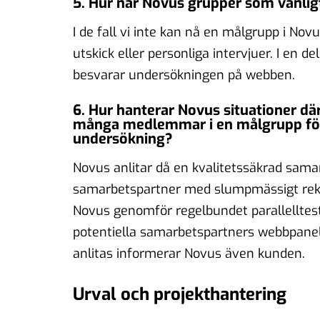
5. Hur når Novus grupper som vanligt
I de fall vi inte kan nå en målgrupp i Nov
utskick eller personliga intervjuer. I en 
besvarar undersökningen på webben.
6. Hur hanterar Novus situationer där
många medlemmar i en målgrupp för a
undersökning?
Novus anlitar då en kvalitetssäkrad sama
samarbetspartner med slumpmässigt rekry
Novus genomför regelbundet parallellteste
potentiella samarbetspartners webbpanel
anlitas informerar Novus även kunden.
Urval och projekthantering