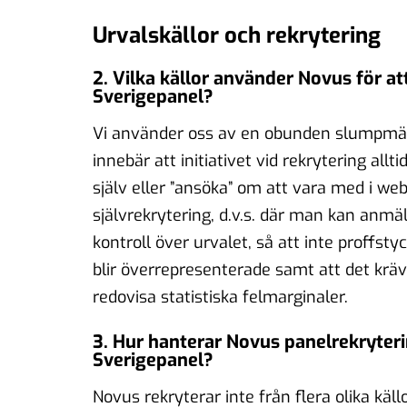
Urvalskällor och rekrytering
2. Vilka källor använder Novus för a
Sverigepanel?
Vi använder oss av en obunden slumpmässig
innebär att initiativet vid rekrytering al
själv eller ”ansöka” om att vara med i web
självrekrytering, d.v.s. där man kan anmäla 
kontroll över urvalet, så att inte proffsty
blir överrepresenterade samt att det kräv
redovisa statistiska felmarginaler.
3. Hur hanterar Novus panelrekrytering
Sverigepanel?
Novus rekryterar inte från flera olika käll