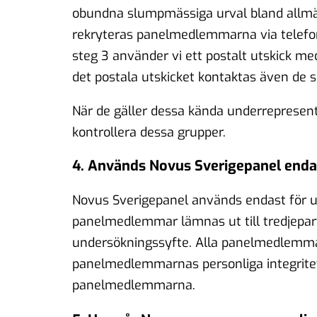
obundna slumpmässiga urval bland allmä
rekryteras panelmedlemmarna via telefoni
steg 3 använder vi ett postalt utskick med
det postala utskicket kontaktas även de 
När de gäller dessa kända underrepresente
kontrollera dessa grupper.
4. Används Novus Sverigepanel enda
Novus Sverigepanel används endast för un
panelmedlemmar lämnas ut till tredjepart 
undersökningssyfte. Alla panelmedlemmar 
panelmedlemmarnas personliga integritet ä
panelmedlemmarna.