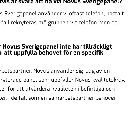
vis är svåra att nå via Novus Sverigepanel?
us Sverigepanel använder vi oftast telefon, postalt
del fall rekryteras målgruppen via telefon men de
 Novus Sverigepanel inte har tillräckligt
tt uppfylla behovet för en specifik
rbetspartner. Novus använder sig idag av en
terade panel som uppfyller Novus kvalitetskrav.
r för att utvärdera kvaliteten i befintliga och
er. I de fall som en samarbetspartner behöver