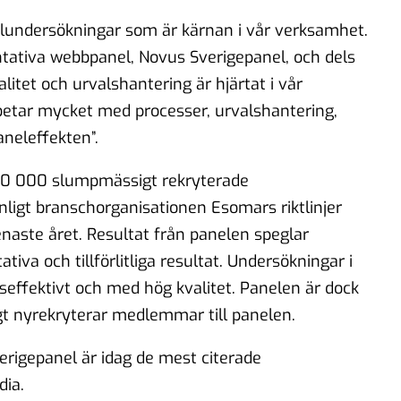
lundersökningar som är kärnan i vår verksamhet.
ntativa webbpanel, Novus Sverigepanel, och dels
tet och urvalshantering är hjärtat i vår
betar mycket med processer, urvalshantering,
aneleffekten”.
 50 000 slumpmässigt rekryterade
igt branschorganisationen Esomars riktlinjer
aste året. Resultat från panelen speglar
ativa och tillförlitliga resultat. Undersökningar i
effektivt och med hög kvalitet. Panelen är dock
ligt nyrekryterar medlemmar till panelen.
igepanel är idag de mest citerade
ia.