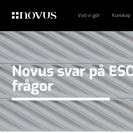
Vad vi gör
Kunskap
Novus svar på E
frågor