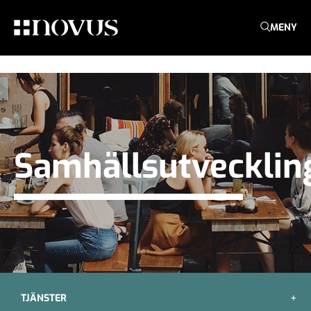
MENY
Samhällsutvecklin
TJÄNSTER