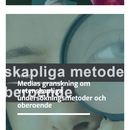
NYHET
Medias granskning om
vetenskapliga
undersökningsmetoder och
oberoende