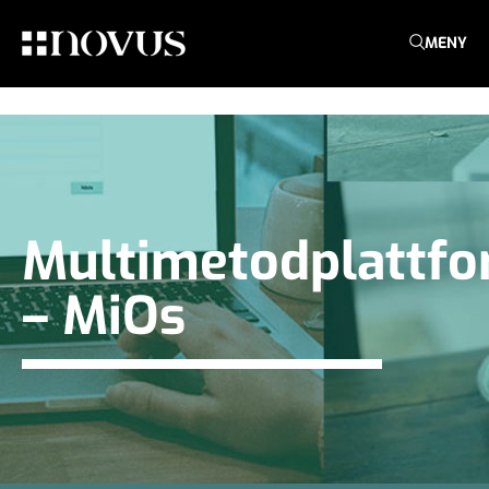
MENY
Multimetodplattf
– MiOs