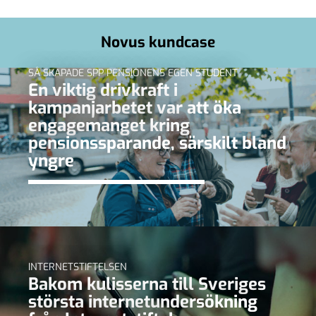
Novus kundcase
SÅ SKAPADE SPP PENSIONENS EGEN STUDENT
En viktig drivkraft i
kampanjarbetet var att öka
engagemanget kring
pensionssparande, särskilt bland
yngre
INTERNETSTIFTELSEN
Bakom kulisserna till Sveriges
största internetundersökning