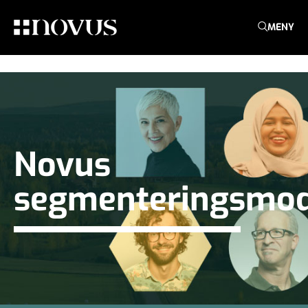
MENY
Novus
segmenteringsmod