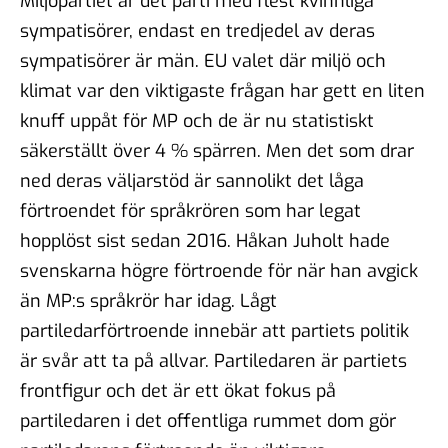
Miljöpartiet är det parti med flest kvinnliga
sympatisörer, endast en tredjedel av deras
sympatisörer är män. EU valet där miljö och
klimat var den viktigaste frågan har gett en liten
knuff uppåt för MP och de är nu statistiskt
säkerställt över 4 % spärren. Men det som drar
ned deras väljarstöd är sannolikt det låga
förtroendet för språkrören som har legat
hopplöst sist sedan 2016. Håkan Juholt hade
svenskarna högre förtroende för när han avgick
än MP:s språkrör har idag. Lågt
partiledarförtroende innebär att partiets politik
är svår att ta på allvar. Partiledaren är partiets
frontfigur och det är ett ökat fokus på
partiledaren i det offentliga rummet dom gör