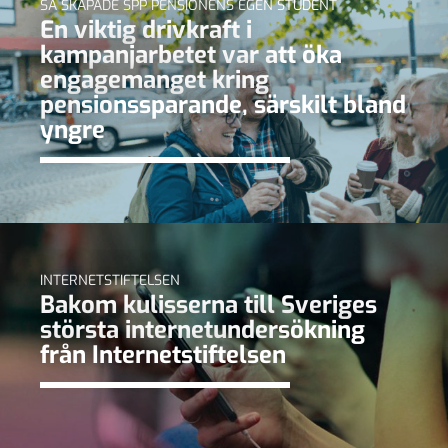
SÅ SKAPADE SPP PENSIONENS EGEN STUDENT
En viktig drivkraft i
kampanjarbetet var att öka
engagemanget kring
pensionssparande, särskilt bland
yngre
INTERNETSTIFTELSEN
Bakom kulisserna till Sveriges
största internetundersökning
från Internetstiftelsen