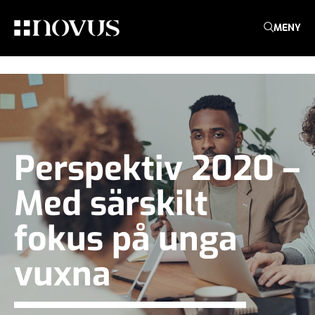
MENY
Perspektiv 2020 –
Med särskilt
fokus på unga
vuxna