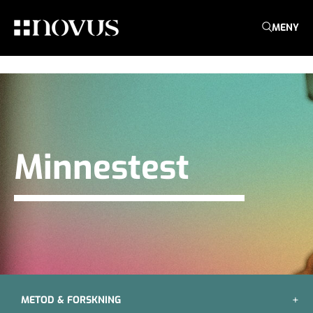
MENY
Minnestest
METOD & FORSKNING