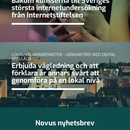
Bakom kulisserna till Sveriges
största internetundersökning
från Internetstiftelsen
LOKAL VÄLJARBAROMETER – GENOMFÖRD MED DIGITAL
BREVLÅDA
Erbjuda vägledning och att
förklara är annars svårt att
genomföra på en lokal nivå
Novus nyhetsbrev