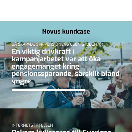
Novus kundcase
SÅ SKAPADE SPP PENSIONENS EGEN STUDENT
En viktig drivkraft i
kampanjarbetet var att öka
engagemanget kring
pensionssparande, särskilt bland
yngre
INTERNETSTIFTELSEN