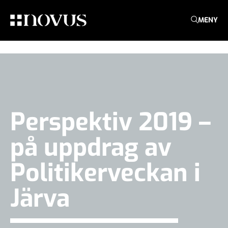
MENY
Perspektiv 2019 –
på uppdrag av
Politikerveckan i
Järva