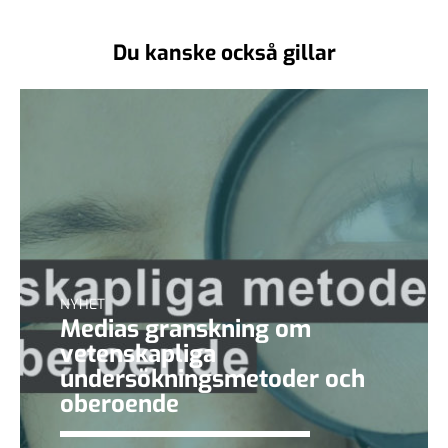
Du kanske också gillar
NYHET
Medias granskning om
vetenskapliga
undersökningsmetoder och
oberoende