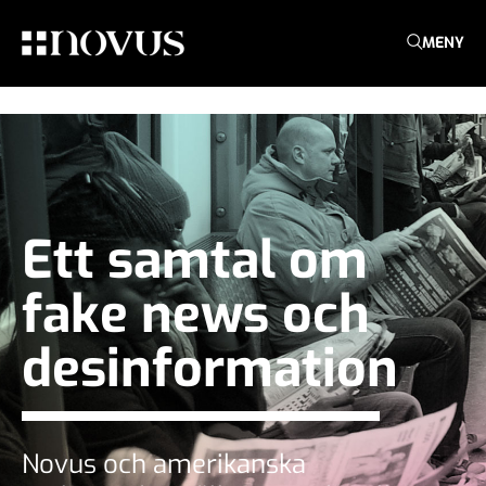
MENY
Ett samtal om
fake news och
desinformation
Novus och amerikanska