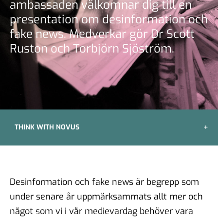
ambassaden välkomnar dig till en
presentation om desinformation och
fake news. Medverkar gör Dr Scott
Ruston och Torbjörn Sjöström.
THINK WITH NOVUS
Desinformation och fake news är begrepp som
under senare år uppmärksammats allt mer och
något som vi i vår medievardag behöver vara