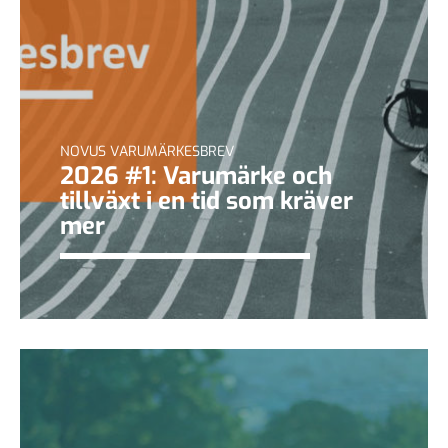
NOVUS VARUMÄRKESBREV
2026 #1: Varumärke och
tillväxt i en tid som kräver
mer