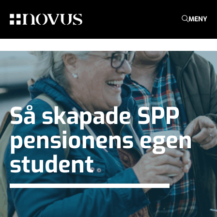
MENY
Så skapade SPP
pensionens egen
student