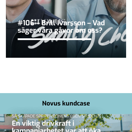
#106 – Brill Ivarsson – Vad
säger våra gåvor om oss?
Novus kundcase
SÅ SKAPADE SPP PENSIONENS EGEN STUDENT
En viktig drivkraft i
kampanjarbetet var att öka