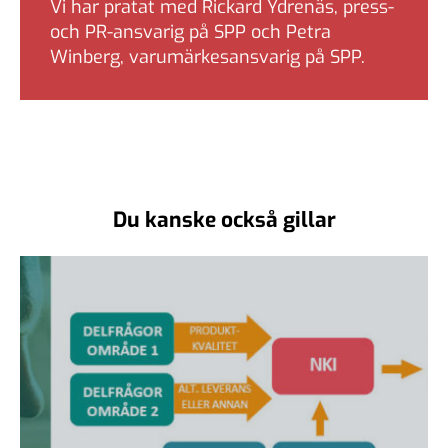
Vi har pratat med Rickard Ydrenäs, press-
och PR-ansvarig på SPP och Petra
Winberg, varumärkesansvarig på SPP.
Du kanske också gillar