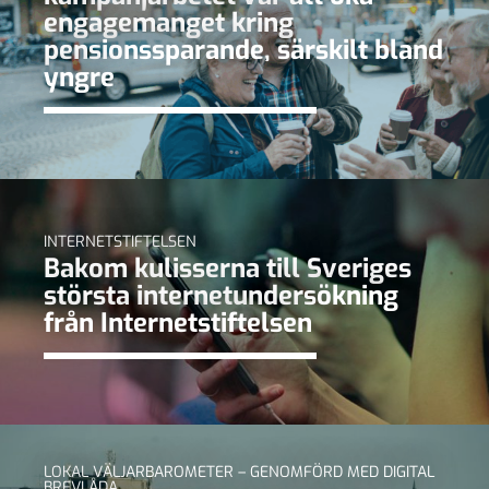
engagemanget kring
pensionssparande, särskilt bland
yngre
INTERNETSTIFTELSEN
Bakom kulisserna till Sveriges
största internetundersökning
från Internetstiftelsen
LOKAL VÄLJARBAROMETER – GENOMFÖRD MED DIGITAL
BREVLÅDA