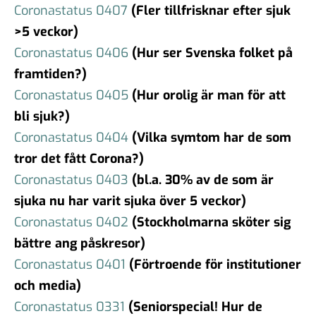
Coronastatus 0407
(Fler tillfrisknar efter sjuk
>5 veckor)
Coronastatus 0406
(Hur ser Svenska folket på
framtiden?)
Coronastatus 0405
(Hur orolig är man för att
bli sjuk?)
Coronastatus 0404
(Vilka symtom har de som
tror det fått Corona?)
Coronastatus 0403
(bl.a. 30% av de som är
sjuka nu har varit sjuka över 5 veckor)
Coronastatus 0402
(Stockholmarna sköter sig
bättre ang påskresor)
Coronastatus 0401
(Förtroe
nde för institutioner
och media)
Coronastatus 0331
(Seniorspecial! Hur de