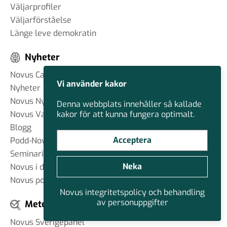
Väljarprofiler
Väljarförståelse
Länge leve demokratin
Nyheter
Novus Case
Vi använder kakor
Nyheter
Novus Nyhetsbrev
Denna webbplats innehåller så kallade
kakor för att kunna fungera optimalt.
Novus Varumärkesbrev
Blogg
Acceptera
Podd-Novus Sanity Check
Seminarier/webbinarier
Neka
Novus i debatten
Novus policyråd till redaktioner
Novus integritetspolicy och behandling
av personuppgifter
Metoder
Novus Sverigepanel