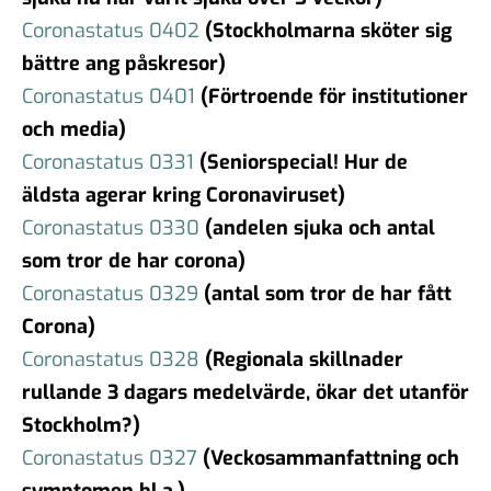
Coronastatus 0402
(Stockholmarna sköter sig
bättre ang påskresor)
Coronastatus 0401
(Förtroe
nde för institutioner
och media)
Coronastatus 0331
(Seniorspecial! Hur de
äldsta agerar kring Coronaviruset)
Coronastatus 0330
(andelen sjuka och antal
som tror de har corona)
Coronastatus 0329
(antal som tror de har fått
Corona)
Coronastatus 0328
(Regionala skillnader
rullande 3 dagars medelvärde, ökar det utanför
Stockholm?)
Coronastatus 0327
(Veckosammanfattning och
symptomen bl.a.)