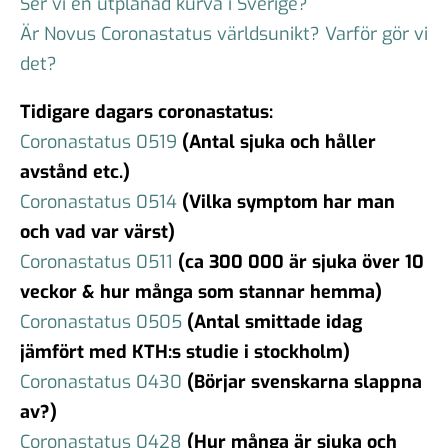
Ser vi en utplanad kurva i Sverige?
Är Novus Coronastatus världsunikt? Varför gör vi
det?
Tidigare dagars coronastatus:
Coronastatus 0519
(Antal sjuka och håller
avstånd etc.)
Coronastatus 0514
(Vilka symptom har man
och vad var värst)
Coronastatus 0511
(ca 300 000 är sjuka över 10
veckor & hur många som stannar hemma)
Coronastatus 0505
(Antal smittade idag
jämfört med KTH:s studie i stockholm)
Coronastatus 0430
(Börjar svenskarna slappna
av?)
Coronastatus 0428
(Hur många är sjuka och