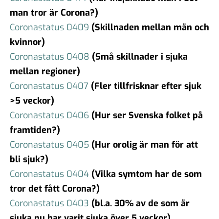
man tror är Corona?)
Coronastatus 0409
(Skillnaden mellan män och
kvinnor)
Coronastatus 0408
(Små skillnader i sjuka
mellan regioner)
Coronastatus 0407
(Fler tillfrisknar efter sjuk
>5 veckor)
Coronastatus 0406
(Hur ser Svenska folket på
framtiden?)
Coronastatus 0405
(Hur orolig är man för att
bli sjuk?)
Coronastatus 0404
(Vilka symtom har de som
tror det fått Corona?)
Coronastatus 0403
(bl.a. 30% av de som är
sjuka nu har varit sjuka över 5 veckor)