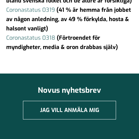
bland svenska folket och de äldre är försiktiga)
Coronastatus 0319
(41 % är hemma från jobbet
av någon anledning, av 49 % förkylda, hosta &
halsont vanligt)
Coronastatus 0318
(Förtroendet för
myndigheter, media & oron drabbas själv)
Novus nyhetsbrev
JAG VILL ANMÄLA MIG