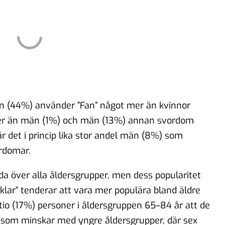
 Män (44%) använder ”Fan” något mer än kvinnor
 mer än män (1%) och män (13%) annan svordom
r det i princip lika stor andel män (8%) som
rdomar.
 över alla åldersgrupper, men dess popularitet
äklar” tenderar att vara mer populära bland äldre
tio (17%) personer i åldersgruppen 65–84 år att de
 som minskar med yngre åldersgrupper, där sex