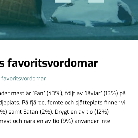
s favoritsvordomar
 favoritsvordomar
 mest är ”Fan” (43%), följt av ”Jävlar” (13%) på
jeplats. På fjärde, femte och sjätteplats finner vi
 (3%) samt Satan (2%). Drygt en av tio (12%)
st och nära en av tio (9%) använder inte