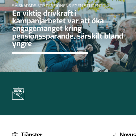
SÅ SKAPADE SPP PENSIONENS EGEN STUDENT
En viktig drivkraft i
kampanjarbetet var att öka
engagemanget kring
pensionssparande, särskilt bland
yngre
Tjänster
Novus