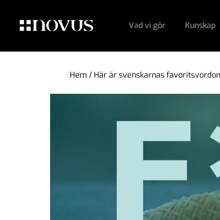
Vad vi gör
Kunskap
Hem
/
Här är svenskarnas favoritsvordo