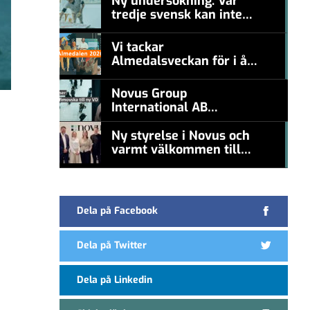
Ny undersökning: Var
tredje svensk kan inte
#457a7b
nämna en levande
konstnär
Vi tackar
Almedalsveckan för i år!
#457a7b
Novus Group
International AB
appoints Ana
Serafimovska as new
Ny styrelse i Novus och
CEO
varmt välkommen till
#457a7b
Carl Piva
Dela på Facebook
Dela på Twitter
Dela på Linkedin