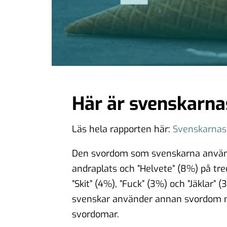
Här är svenskarna
Läs hela rapporten här:
Svenskarnas
Den svordom som svenskarna använder
andraplats och ”Helvete” (8%) på tred
”Skit” (4%), ”Fuck” (3%) och ”Jäklar”
svenskar använder annan svordom me
svordomar.