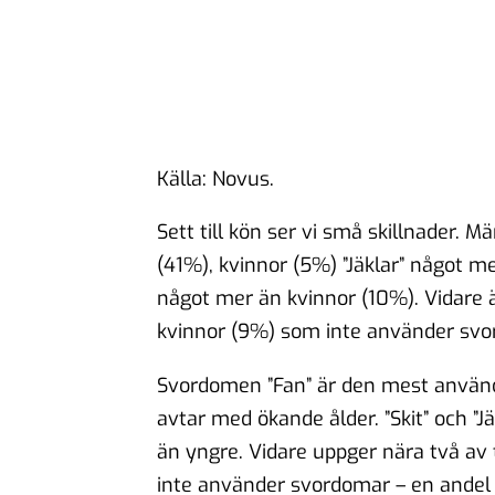
Källa: Novus.
Sett till kön ser vi små skillnader.
(41%), kvinnor (5%) ”Jäklar” något
något mer än kvinnor (10%). Vidare ä
kvinnor (9%) som inte använder svo
Svordomen ”Fan” är den mest använda
avtar med ökande ålder. ”Skit” och ”J
än yngre. Vidare uppger nära två av 
inte använder svordomar – en andel