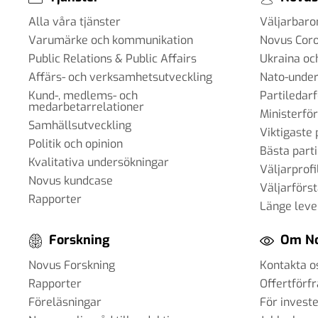
Alla våra tjänster
Väljarbar
Varumärke och kommunikation
Novus Cor
Public Relations & Public Affairs
Ukraina oc
Affärs- och verksamhetsutveckling
Nato-under
Kund-, medlems- och
Partiledar
medarbetarrelationer
Ministerfö
Samhällsutveckling
Viktigaste 
Politik och opinion
Bästa parti
Kvalitativa undersökningar
Väljarprofi
Novus kundcase
Väljarförs
Rapporter
Länge leve
Forskning
Om N
Novus Forskning
Kontakta o
Rapporter
Offertförf
Föreläsningar
För invest