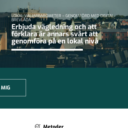
LOKAL VÄLJARBAROMETER – GENOMFÖRD MED DIGITAL
BREVLÅDA
Erbjuda vägledning och att
förklara är annars svårt att
genomföra på en lokal nivå
 MIG
Metoder