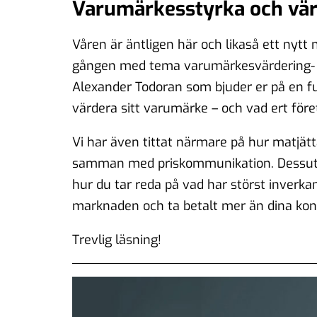
Varumärkesstyrka och vär
Våren är äntligen här och likaså ett ny
gången med tema varumärkesvärdering- oc
Alexander Todoran som bjuder er på en ful
värdera sitt varumärke – och vad ert före
Vi har även tittat närmare på hur matjätt
samman med priskommunikation. Dessuto
hur du tar reda på vad har störst inverka
marknaden och ta betalt mer än dina kon
Trevlig läsning!