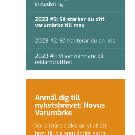
inkludering
2023 #3: Så stärker du ditt
varumärke till max
2023 #2: Så hanterar du en kris
2023 #1: Vi ser närmare på
reklamtrötthet
Anmäl dig till
nyhetsbrevet: Novus
Varumärke
Varje månad skickar vi ut ett
brev till dig som är lite extra