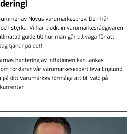
dering!
tt nummer av Novus varumärkesbrev. Den här
h styrka. Vi har bjudit in varumärkesrådgivaren
lmatad guide till hur man går till väga för att
tag tjänar på det!
arnas hantering av inflationen kan länkas
m förklarar vår varumärkesexpert Ieva Englund
n på ditt varumärkes förmåga att bli vald på
kurrenter.