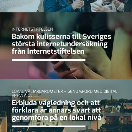
INTERNETSTIFTELSEN
Bakom kulisserna till Sveriges
största internetundersökning
från Internetstiftelsen
LOKAL VÄLJARBAROMETER – GENOMFÖRD MED DIGITAL
BREVLÅDA
Erbjuda vägledning och att
förklara är annars svårt att
genomföra på en lokal nivå