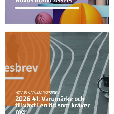
Novus Brand Assets
NOVUS VARUMÄRKESBREV
2026 #1: Varumärke och
tillväxt i en tid som kräver
mer