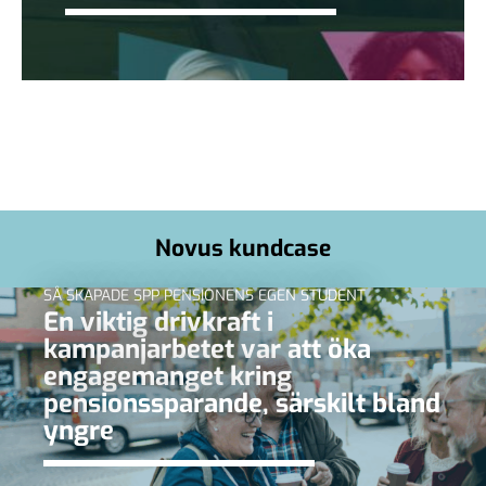
Novus kundcase
SÅ SKAPADE SPP PENSIONENS EGEN STUDENT
En viktig drivkraft i
kampanjarbetet var att öka
engagemanget kring
pensionssparande, särskilt bland
yngre