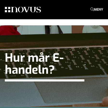
MENY
Hur mår E-
handeln?