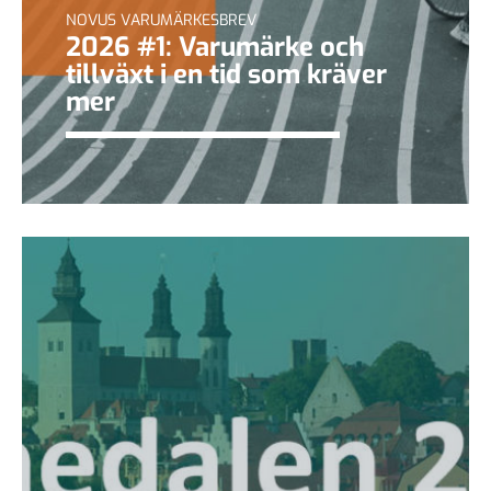
NOVUS VARUMÄRKESBREV
2026 #1: Varumärke och
tillväxt i en tid som kräver
mer