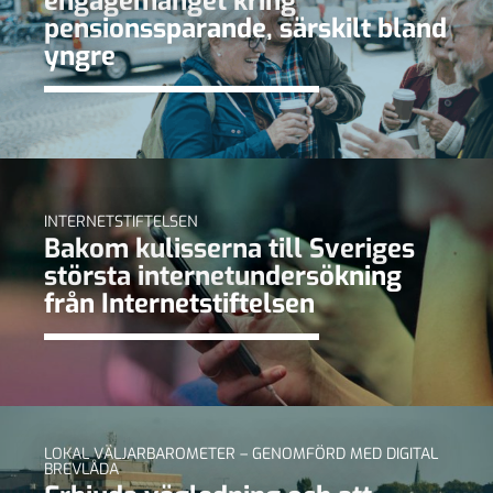
engagemanget kring
pensionssparande, särskilt bland
yngre
INTERNETSTIFTELSEN
Bakom kulisserna till Sveriges
största internetundersökning
från Internetstiftelsen
LOKAL VÄLJARBAROMETER – GENOMFÖRD MED DIGITAL
BREVLÅDA