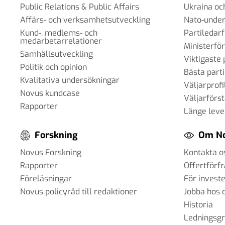
Public Relations & Public Affairs
Ukraina oc
Affärs- och verksamhetsutveckling
Nato-under
Kund-, medlems- och
Partiledar
medarbetarrelationer
Ministerfö
Samhällsutveckling
Viktigaste 
Politik och opinion
Bästa parti
Kvalitativa undersökningar
Väljarprofi
Novus kundcase
Väljarförs
Rapporter
Länge leve
Forskning
Om N
Novus Forskning
Kontakta o
Rapporter
Offertförf
Föreläsningar
För invest
Novus policyråd till redaktioner
Jobba hos 
Historia
Ledningsg