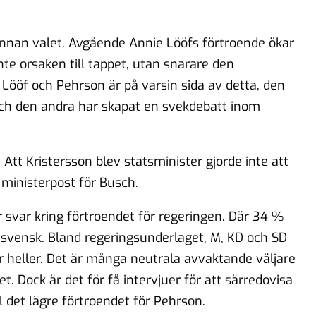
 innan valet. Avgående Annie Lööfs förtroende ökar
te orsaken till tappet, utan snarare den
 Lööf och Pehrson är på varsin sida av detta, den
 och den andra har skapat en svekdebatt inom
 Att Kristersson blev statsminister gjorde inte att
 ministerpost för Busch.
er svar kring förtroendet för regeringen. Där 34 %
 svensk. Bland regeringsunderlaget, M, KD och SD
r heller. Det är många neutrala avvaktande väljare
et. Dock är det för få intervjuer för att särredovisa
ll det lägre förtroendet för Pehrson.