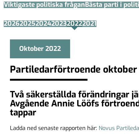
Viktigaste politiska frågan
Bästa parti i poli
2026
2025
2024
2023
2022
2021
Oktober 2022
Partiledarförtroende oktobe
Två säkerställda förändringar j
Avgående Annie Lööfs förtroen
tappar
Ladda ned senaste rapporten här:
Novus Partiled