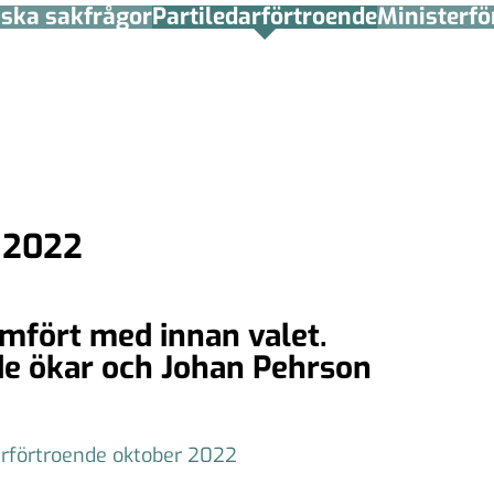
tiska sakfrågor
Partiledar­förtroende
Minister­­f
r 2022
ämfört med innan valet.
de ökar och Johan Pehrson
arförtroende oktober 2022