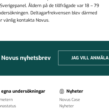
verigepanel. Åldern på de tillfrågade var 18 – 79
ndersökningen. Deltagarfrekvensen blev därmed
ar vänlig kontakta Novus.
Novus nyhetsbrev
JAG VILL ANMÄLA
 egna undersökningar
Nyheter
ometern
Novus Case
onastatus
Nyheter