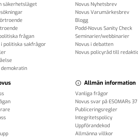
h säkerhetsläget
Novus Nyhetsbrev
sökningar
Novus Varumärkesbrev
förtroende
Blogg
rtroende
Podd-Novus Sanity Check
politiska frågan
Seminarier/webbinarier
 i politiska sakfrågor
Novus i debatten
ler
Novus policyråd till redakti
tåelse
 demokratin
ovus
Allmän information
ss
Vanliga frågor
rågan
Novus svar på ESOMARs 37
erare
Publiceringsregler
oss
Integritetspolicy
Uppförandekod
rupp
Allmänna villkor