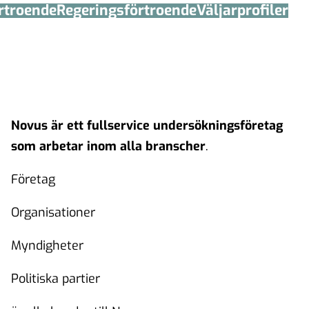
örtroende
Regerings­förtroende
Väljarprofiler
Novus är ett fullservice undersökningsföretag
som arbetar inom alla branscher
.
Företag
Organisationer
Myndigheter
Politiska partier