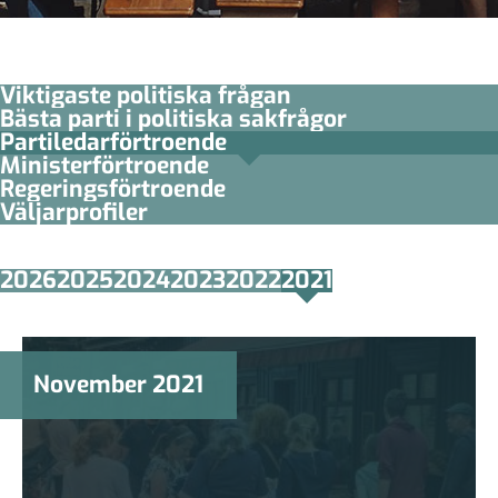
Viktigaste politiska frågan
Bästa parti i politiska sakfrågor
Partiledar­förtroende
Minister­­förtroende
Regerings­förtroende
Väljarprofiler
2026
2025
2024
2023
2022
2021
November 2021