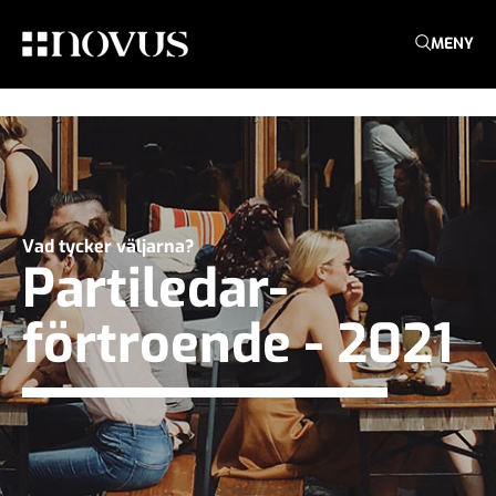
MENY
Vad tycker väljarna?
Partiledar­
förtroende - 2021